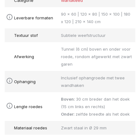
Categorie
Wandkleed
90 x 60 | 120 x 80 | 150 x 100 | 180
Leverbare formaten
x 120 | 210 x 140 cm
Textuur stof
Subtiele weefstructuur
Tunnel (6 cm) boven en onder voor
Afwerking
roede, rondom afgewerkt met zwart
garen
Inclusief ophangroede met twee
Ophanging
wandhaken
Boven:
30 cm breder dan het doek
Lengte roedes
(15 cm links en rechts)
Onder:
zelfde breedte als het doek
Materiaal roedes
Zwart staal in Ø 29 mm