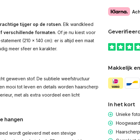
Ach
rachtige tijger op de rotsen
. Elk wandkleed
Geverifieer
jf verschillende formaten
. Of je nu kiest voor
atement (210 × 140 cm): er is altijd een maat
udig meer sfeer en karakter.
Makkelijk en
t geweven stof. De subtiele weefstructuur
men mooi tot leven en details worden haarscherp
rieur, met als extra voordeel een licht
In het kort
Unieke fot
te hangen
Hoogwaardig
Haarscherpe
eed wordt geleverd met een stevige