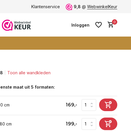
ten -
klantbeoordeling 9+
Klantenservice
Grootste collectie -
9,8
@
WebwinkelKeur
ruim 600+ wa
0
Inloggen
,8
Toon alle wandkleden
Account aanmaken
Account aanmaken
enste maat uit 5 formaten:
169,-
60 cm
199,-
 80 cm