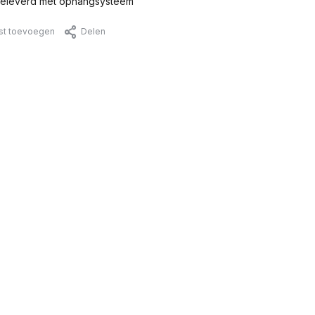
eleverd met ophangsysteem
jst toevoegen
Delen