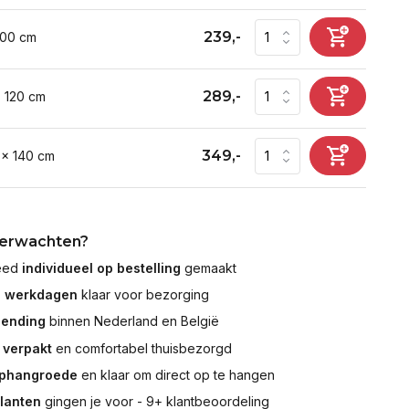
239,-
100 cm
289,-
x 120 cm
349,-
 x 140 cm
verwachten?
leed
individueel op bestelling
gemaakt
7 werkdagen
klaar voor bezorging
zending
binnen Nederland en België
 verpakt
en comfortabel thuisbezorgd
ophangroede
en klaar om direct op te hangen
klanten
gingen je voor - 9+ klantbeoordeling