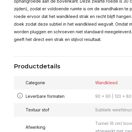
ophangroede aan de bovenkant. Deze zwarte roede is 30 c
zijden), zodat er voldoende ruimte is om de wandhaken te p
roede ervoor dat het wandkleed strak en recht blijft hange
doek zodat deze subtiel in het wandkleed wegvalt. Omdat 
worden pluggen en schroeven niet standaard meegeleverd.
geeft het direct een strak en stijlvol resultaat.
Productdetails
Categorie
Wandkleed
Leverbare formaten
90 x 60 | 120 x 80 
Textuur stof
Subtiele weefstruc
Tunnel (6 cm) bov
Afwerking
afgewerkt met zwa