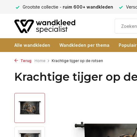
ng 9+
Grootste collectie -
ruim 600+ wandkleden
Versc
Alle wandkleden
Wandkleden per thema
Populai
Terug
Home
Krachtige tijger op de rotsen
Krachtige tijger op d