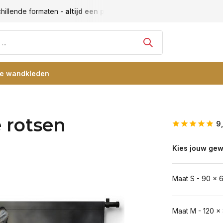
hillende formaten -
altijd een passende maat
Vele blije klan
re wandkleden
e rotsen
9
Kies jouw gew
Maat S - 90 x 
Maat M - 120 x