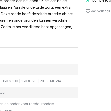
Compleet g
m breder dan het doek (15 cm aan beide
laatsen. Aan de onderzijde zorgt een extra
Aan verlangli
n. Deze roede heeft dezelfde breedte als het
muren en ondergronden kunnen verschillen,
 Zodra je het wandkleed hebt opgehangen,
| 150 x 100 | 180 x 120 | 210 x 140 cm
tuur
en en onder voor roede, rondom
rt garen