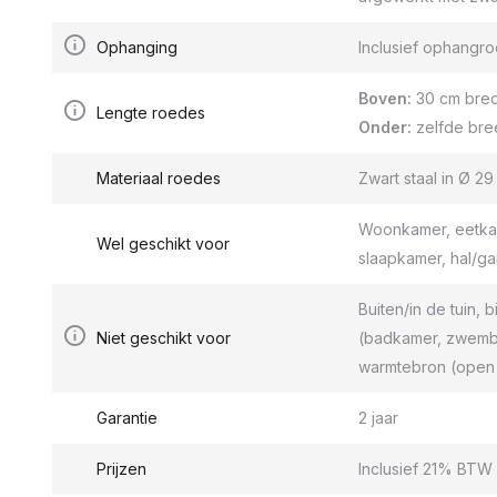
Ophanging
Inclusief ophang
Boven:
30 cm bred
Lengte roedes
Onder:
zelfde bre
Materiaal roedes
Zwart staal in Ø 2
Woonkamer, eetkam
Wel geschikt voor
slaapkamer, hal/g
Buiten/in de tuin, b
Niet geschikt voor
(badkamer, zwemba
warmtebron (open 
Garantie
2 jaar
Prijzen
Inclusief 21% BTW 