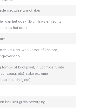
roede met twee wandhaken
er dan het doek (15 cm links en rechts)
edte als het doek
9 mm
er, keuken, werkkamer of kantoor,
ang/overloop
ij fornuis of kookplaat, in vochtige ruimte
d, sauna, etc), nabij extreme
haard, kachel, etc)
en inclusief gratis bezorging