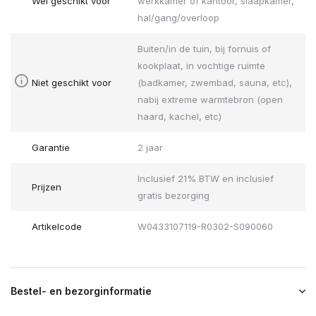
Wel geschikt voor
werkkamer of kantoor, slaapkamer,
hal/gang/overloop
Buiten/in de tuin, bij fornuis of
kookplaat, in vochtige ruimte
Niet geschikt voor
(badkamer, zwembad, sauna, etc),
nabij extreme warmtebron (open
haard, kachel, etc)
Garantie
2 jaar
Inclusief 21% BTW en inclusief
Prijzen
gratis bezorging
Artikelcode
W0433107119-R0302-S090060
Bestel- en bezorginformatie