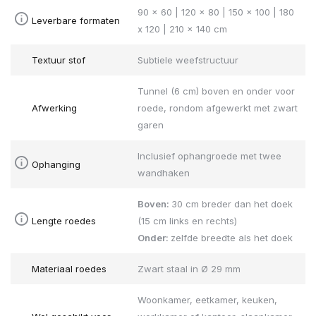
90 x 60 | 120 x 80 | 150 x 100 | 180
Leverbare formaten
x 120 | 210 x 140 cm
Textuur stof
Subtiele weefstructuur
Tunnel (6 cm) boven en onder voor
Afwerking
roede, rondom afgewerkt met zwart
garen
Inclusief ophangroede met twee
Ophanging
wandhaken
Boven:
30 cm breder dan het doek
Lengte roedes
(15 cm links en rechts)
Onder:
zelfde breedte als het doek
Materiaal roedes
Zwart staal in Ø 29 mm
Woonkamer, eetkamer, keuken,