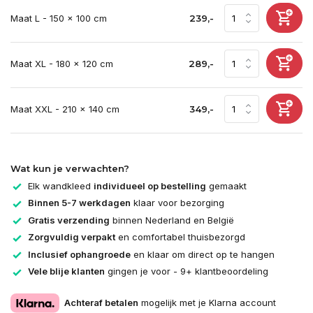
Maat L - 150 x 100 cm
239,-
Maat XL - 180 x 120 cm
289,-
Maat XXL - 210 x 140 cm
349,-
Wat kun je verwachten?
Elk wandkleed
individueel op bestelling
gemaakt
Binnen 5-7 werkdagen
klaar voor bezorging
Gratis verzending
binnen Nederland en België
Zorgvuldig verpakt
en comfortabel thuisbezorgd
Inclusief ophangroede
en klaar om direct op te hangen
Vele blije klanten
gingen je voor - 9+ klantbeoordeling
Achteraf betalen
mogelijk met je Klarna account