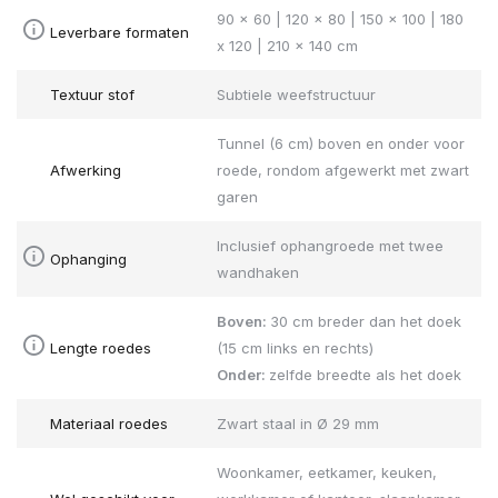
90 x 60 | 120 x 80 | 150 x 100 | 180
Leverbare formaten
x 120 | 210 x 140 cm
Textuur stof
Subtiele weefstructuur
Tunnel (6 cm) boven en onder voor
Afwerking
roede, rondom afgewerkt met zwart
garen
Inclusief ophangroede met twee
Ophanging
wandhaken
Boven:
30 cm breder dan het doek
Lengte roedes
(15 cm links en rechts)
Onder:
zelfde breedte als het doek
Materiaal roedes
Zwart staal in Ø 29 mm
Woonkamer, eetkamer, keuken,