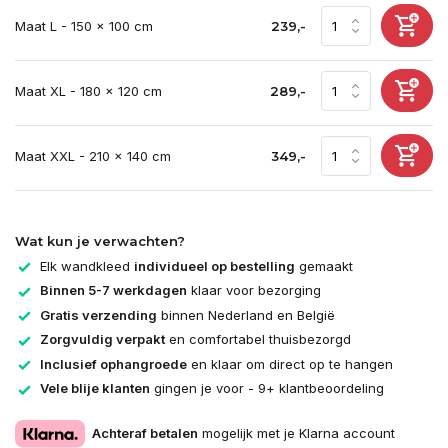
Maat L - 150 x 100 cm
239,-
Maat XL - 180 x 120 cm
289,-
Maat XXL - 210 x 140 cm
349,-
Wat kun je verwachten?
Elk wandkleed
individueel op bestelling
gemaakt
Binnen 5-7 werkdagen
klaar voor bezorging
Gratis verzending
binnen Nederland en België
Zorgvuldig verpakt
en comfortabel thuisbezorgd
Inclusief ophangroede
en klaar om direct op te hangen
Vele blije klanten
gingen je voor - 9+ klantbeoordeling
Achteraf betalen
mogelijk met je Klarna account