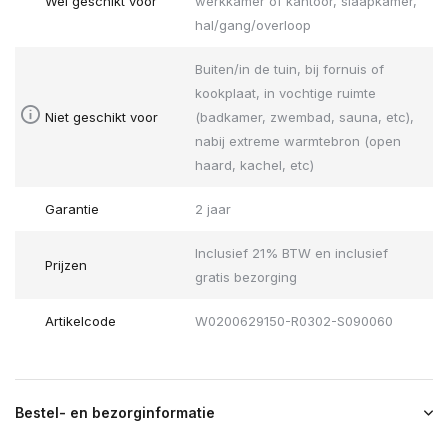
Wel geschikt voor
werkkamer of kantoor, slaapkamer,
hal/gang/overloop
Buiten/in de tuin, bij fornuis of
kookplaat, in vochtige ruimte
Niet geschikt voor
(badkamer, zwembad, sauna, etc),
nabij extreme warmtebron (open
haard, kachel, etc)
Garantie
2 jaar
Inclusief 21% BTW en inclusief
Prijzen
gratis bezorging
Artikelcode
W0200629150-R0302-S090060
Bestel- en bezorginformatie