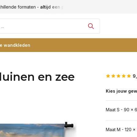
hillende formaten -
altijd een passende maat
Vele blije klan
re wandkleden
duinen en zee
9
Kies jouw gew
Maat S - 90 x 
Maat M - 120 x