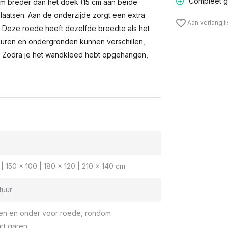
Compleet g
m breder dan het doek (15 cm aan beide
laatsen. Aan de onderzijde zorgt een extra
Aan verlangli
n. Deze roede heeft dezelfde breedte als het
muren en ondergronden kunnen verschillen,
 Zodra je het wandkleed hebt opgehangen,
| 150 x 100 | 180 x 120 | 210 x 140 cm
tuur
en en onder voor roede, rondom
rt garen