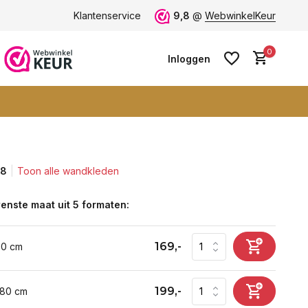
ten -
klantbeoordeling 9+
Klantenservice
Grootste collectie -
9,8
@
WebwinkelKeur
ruim 600+ wa
0
Inloggen
,8
Toon alle wandkleden
Account aanmaken
Account aanmaken
enste maat uit 5 formaten:
169,-
60 cm
199,-
 80 cm