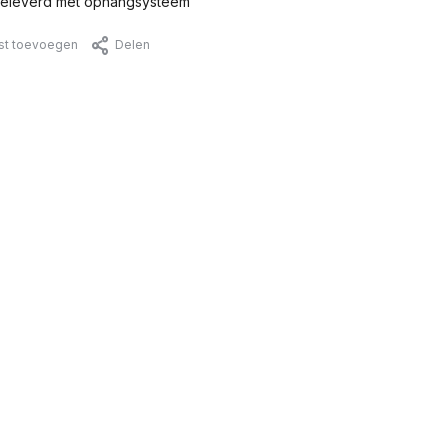
eleverd met ophangsysteem
jst toevoegen
Delen