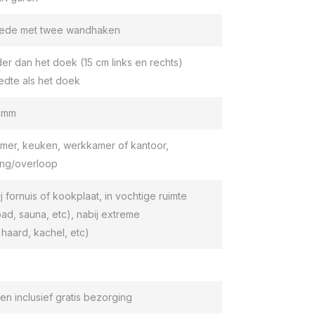
roede met twee wandhaken
er dan het doek (15 cm links en rechts)
edte als het doek
9 mm
er, keuken, werkkamer of kantoor,
ang/overloop
ij fornuis of kookplaat, in vochtige ruimte
d, sauna, etc), nabij extreme
haard, kachel, etc)
en inclusief gratis bezorging