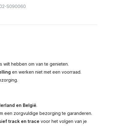
02-S090060
is wilt hebben om van te genieten.
lling
en werken niet met een voorraad.
ezorging.
erland en België
.
 een zorgvuldige bezorging te garanderen.
ief track en trace
voor het volgen van je