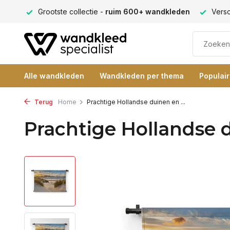
ng 9+
Grootste collectie -
ruim 600+ wandkleden
Versc
Alle wandkleden
Wandkleden per thema
Populai
Terug
Home
Prachtige Hollandse duinen en ...
Prachtige Hollandse 