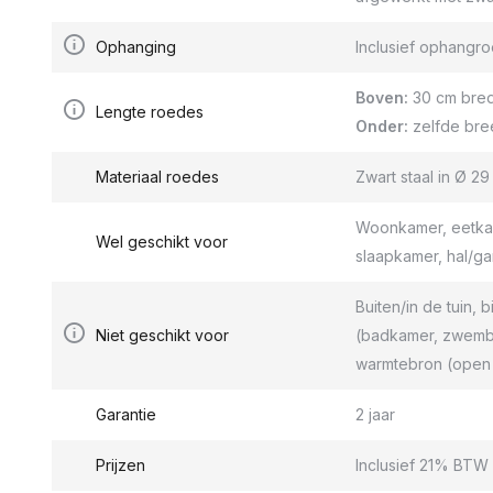
Ophanging
Inclusief ophang
Boven:
30 cm bred
Lengte roedes
Onder:
zelfde bre
Materiaal roedes
Zwart staal in Ø 2
Woonkamer, eetkam
Wel geschikt voor
slaapkamer, hal/g
Buiten/in de tuin, b
Niet geschikt voor
(badkamer, zwemba
warmtebron (open 
Garantie
2 jaar
Prijzen
Inclusief 21% BTW 