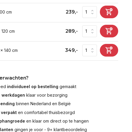
239,-
100 cm
289,-
x 120 cm
349,-
 x 140 cm
verwachten?
leed
individueel op bestelling
gemaakt
7 werkdagen
klaar voor bezorging
zending
binnen Nederland en België
 verpakt
en comfortabel thuisbezorgd
ophangroede
en klaar om direct op te hangen
klanten
gingen je voor - 9+ klantbeoordeling