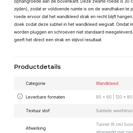
ophangroede aan de bovenkant. Deze zwarte roede is 30 c
zijden), zodat er voldoende ruimte is om de wandhaken te p
roede ervoor dat het wandkleed strak en recht blijft hange
doek zodat deze subtiel in het wandkleed wegvalt. Omdat 
worden pluggen en schroeven niet standaard meegeleverd.
geeft het direct een strak en stijlvol resultaat.
Productdetails
Categorie
Wandkleed
Leverbare formaten
90 x 60 | 120 x 80 
Textuur stof
Subtiele weefstruc
Tunnel (6 cm) bov
Afwerking
afgewerkt met zwa