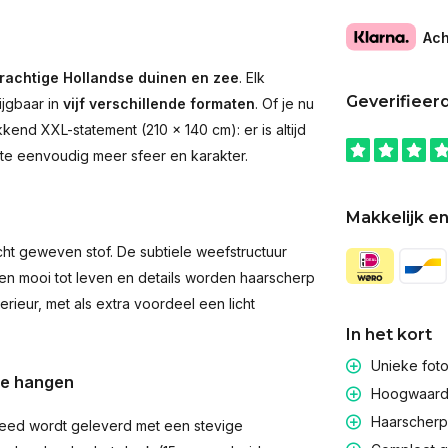
Ach
rachtige Hollandse duinen en zee
. Elk
Geverifieer
ijgbaar in
vijf verschillende formaten
. Of je nu
end XXL-statement (210 × 140 cm): er is altijd
imte eenvoudig meer sfeer en karakter.
Makkelijk en
t geweven stof. De subtiele weefstructuur
men mooi tot leven en details worden haarscherp
rieur, met als extra voordeel een licht
In het kort
Unieke fot
te hangen
Hoogwaardig
Haarscherpe
eed wordt geleverd met een stevige