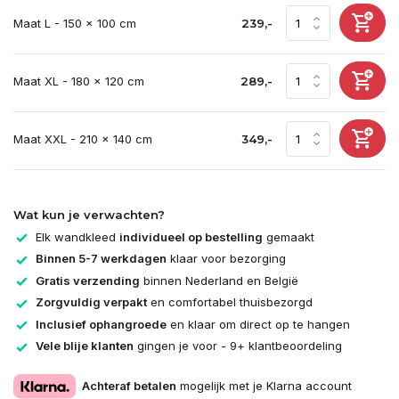
Maat L - 150 x 100 cm
239,-
Maat XL - 180 x 120 cm
289,-
Maat XXL - 210 x 140 cm
349,-
Wat kun je verwachten?
Elk wandkleed
individueel op bestelling
gemaakt
Binnen 5-7 werkdagen
klaar voor bezorging
Gratis verzending
binnen Nederland en België
Zorgvuldig verpakt
en comfortabel thuisbezorgd
Inclusief ophangroede
en klaar om direct op te hangen
Vele blije klanten
gingen je voor - 9+ klantbeoordeling
Achteraf betalen
mogelijk met je Klarna account