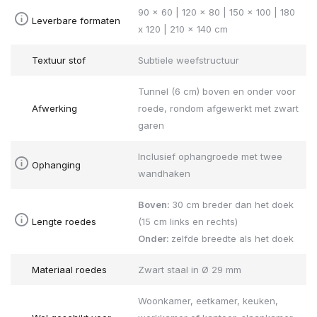
90 x 60 | 120 x 80 | 150 x 100 | 180
Leverbare formaten
x 120 | 210 x 140 cm
Textuur stof
Subtiele weefstructuur
Tunnel (6 cm) boven en onder voor
Afwerking
roede, rondom afgewerkt met zwart
garen
Inclusief ophangroede met twee
Ophanging
wandhaken
Boven:
30 cm breder dan het doek
Lengte roedes
(15 cm links en rechts)
Onder:
zelfde breedte als het doek
Materiaal roedes
Zwart staal in Ø 29 mm
Woonkamer, eetkamer, keuken,