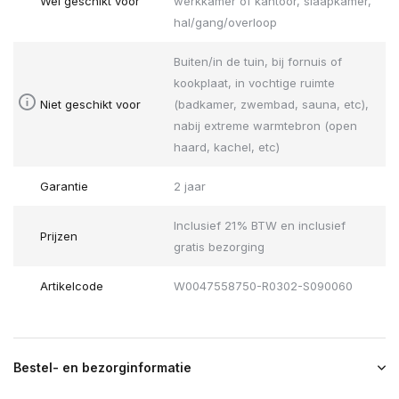
Wel geschikt voor
werkkamer of kantoor, slaapkamer,
hal/gang/overloop
Buiten/in de tuin, bij fornuis of
kookplaat, in vochtige ruimte
Niet geschikt voor
(badkamer, zwembad, sauna, etc),
nabij extreme warmtebron (open
haard, kachel, etc)
Garantie
2 jaar
Inclusief 21% BTW en inclusief
Prijzen
gratis bezorging
Artikelcode
W0047558750-R0302-S090060
Bestel- en bezorginformatie