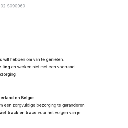
302-S090060
is wilt hebben om van te genieten.
lling
en werken niet met een voorraad.
ezorging.
erland en België
.
 een zorgvuldige bezorging te garanderen.
ief track en trace
voor het volgen van je