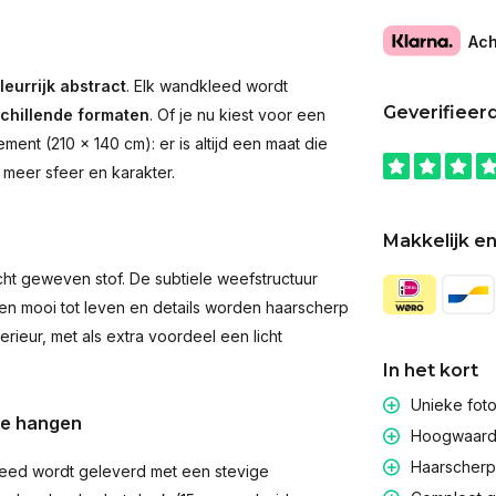
Ach
leurrijk abstract
. Elk wandkleed wordt
Geverifieer
schillende formaten
. Of je nu kiest voor een
ent (210 × 140 cm): er is altijd een maat die
 meer sfeer en karakter.
Makkelijk en
t geweven stof. De subtiele weefstructuur
men mooi tot leven en details worden haarscherp
rieur, met als extra voordeel een licht
In het kort
Unieke fot
te hangen
Hoogwaardig
Haarscherpe
eed wordt geleverd met een stevige