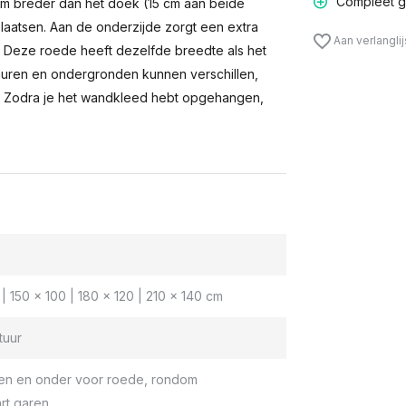
Compleet g
m breder dan het doek (15 cm aan beide
laatsen. Aan de onderzijde zorgt een extra
Aan verlangli
n. Deze roede heeft dezelfde breedte als het
muren en ondergronden kunnen verschillen,
 Zodra je het wandkleed hebt opgehangen,
| 150 x 100 | 180 x 120 | 210 x 140 cm
tuur
en en onder voor roede, rondom
rt garen