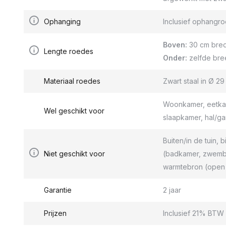
Ophanging
Inclusief ophang
Boven:
30 cm bred
Lengte roedes
Onder:
zelfde bre
Materiaal roedes
Zwart staal in Ø 2
Woonkamer, eetkam
Wel geschikt voor
slaapkamer, hal/g
Buiten/in de tuin, b
Niet geschikt voor
(badkamer, zwemba
warmtebron (open 
Garantie
2 jaar
Prijzen
Inclusief 21% BTW 