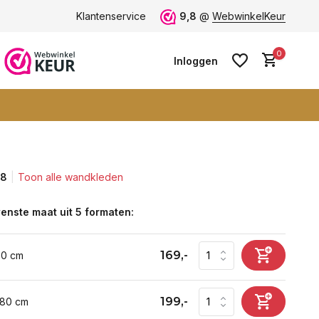
ten -
klantbeoordeling 9+
Klantenservice
Grootste collectie -
9,8
@
WebwinkelKeur
ruim 600+ wa
0
Inloggen
,8
Toon alle wandkleden
Account aanmaken
Account aanmaken
enste maat uit 5 formaten:
169,-
60 cm
199,-
 80 cm