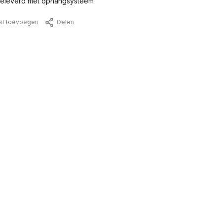
eleverd met ophangsysteem
jst toevoegen
Delen