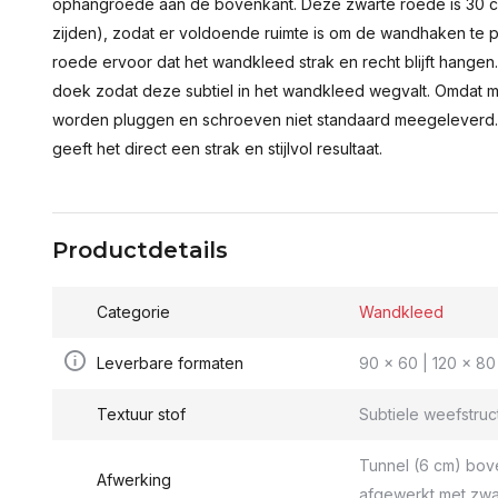
ophangroede aan de bovenkant. Deze zwarte roede is 30 c
zijden), zodat er voldoende ruimte is om de wandhaken te p
roede ervoor dat het wandkleed strak en recht blijft hange
doek zodat deze subtiel in het wandkleed wegvalt. Omdat 
worden pluggen en schroeven niet standaard meegeleverd.
geeft het direct een strak en stijlvol resultaat.
Productdetails
Categorie
Wandkleed
Leverbare formaten
90 x 60 | 120 x 80 
Textuur stof
Subtiele weefstruc
Tunnel (6 cm) bov
Afwerking
afgewerkt met zwa