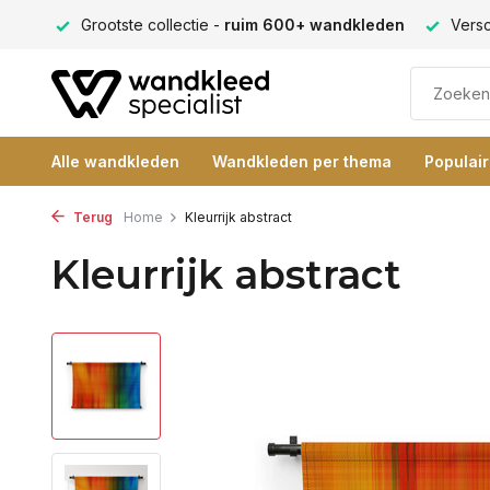
ng 9+
Grootste collectie -
ruim 600+ wandkleden
Versc
Alle wandkleden
Wandkleden per thema
Populai
Terug
Home
Kleurrijk abstract
Kleurrijk abstract