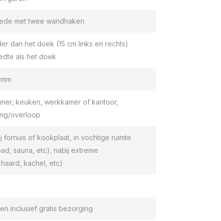
roede met twee wandhaken
er dan het doek (15 cm links en rechts)
edte als het doek
9 mm
er, keuken, werkkamer of kantoor,
ang/overloop
ij fornuis of kookplaat, in vochtige ruimte
d, sauna, etc), nabij extreme
haard, kachel, etc)
en inclusief gratis bezorging