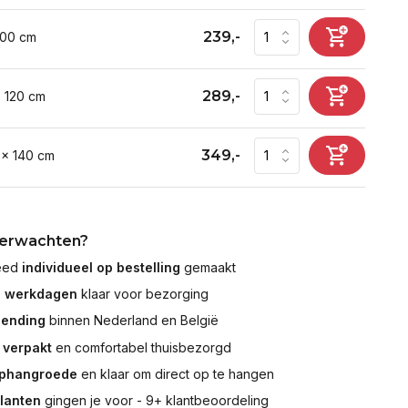
239,-
100 cm
289,-
x 120 cm
349,-
 x 140 cm
verwachten?
leed
individueel op bestelling
gemaakt
7 werkdagen
klaar voor bezorging
zending
binnen Nederland en België
 verpakt
en comfortabel thuisbezorgd
ophangroede
en klaar om direct op te hangen
klanten
gingen je voor - 9+ klantbeoordeling