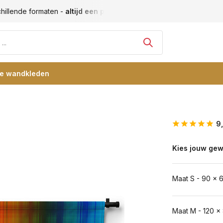
hillende formaten -
altijd een passende maat
Vele blije klan
re wandkleden
9
Kies jouw gew
Maat S - 90 x 
Maat M - 120 x