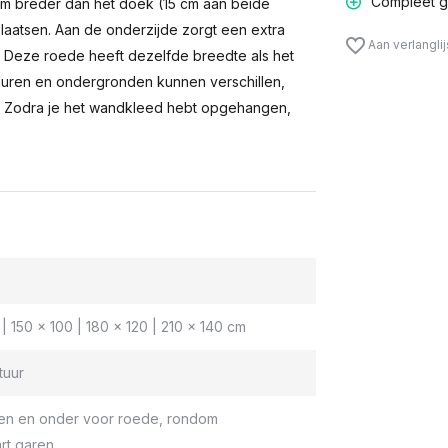
Compleet g
m breder dan het doek (15 cm aan beide
laatsen. Aan de onderzijde zorgt een extra
Aan verlangli
n. Deze roede heeft dezelfde breedte als het
muren en ondergronden kunnen verschillen,
 Zodra je het wandkleed hebt opgehangen,
| 150 x 100 | 180 x 120 | 210 x 140 cm
tuur
en en onder voor roede, rondom
rt garen