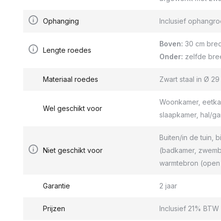
Ophanging
Inclusief ophang
Boven:
30 cm bred
Lengte roedes
Onder:
zelfde bre
Materiaal roedes
Zwart staal in Ø 2
Woonkamer, eetkam
Wel geschikt voor
slaapkamer, hal/g
Buiten/in de tuin, b
Niet geschikt voor
(badkamer, zwemba
warmtebron (open 
Garantie
2 jaar
Prijzen
Inclusief 21% BTW 