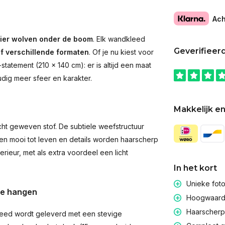
Ach
ier wolven onder de boom
. Elk wandkleed
Geverifieer
jf verschillende formaten
. Of je nu kiest voor
atement (210 × 140 cm): er is altijd een maat
udig meer sfeer en karakter.
Makkelijk en
t geweven stof. De subtiele weefstructuur
men mooi tot leven en details worden haarscherp
rieur, met als extra voordeel een licht
In het kort
Unieke fot
te hangen
Hoogwaardig
Haarscherpe
eed wordt geleverd met een stevige