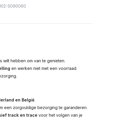
302-S090060
is wilt hebben om van te genieten.
lling
en werken niet met een voorraad.
ezorging.
erland en België
.
 een zorgvuldige bezorging te garanderen.
ief track en trace
voor het volgen van je