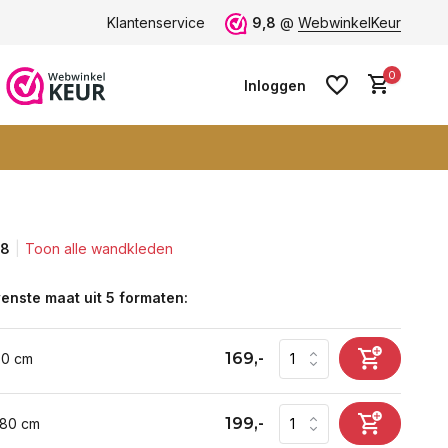
Vele blije klanten -
Klantenservice
klantbeoordeling 9+
9,8
@
WebwinkelKeur
0
Inloggen
,8
Toon alle wandkleden
Account aanmaken
Account aanmaken
enste maat uit 5 formaten:
169,-
60 cm
199,-
 80 cm