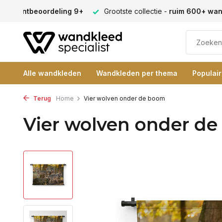
en -
klantbeoordeling 9+
Grootste collectie -
ruim 600+ wa
Alle wandkleden
Wandkleden per thema
Populai
Terug
Home
Vier wolven onder de boom
Vier wolven onder d