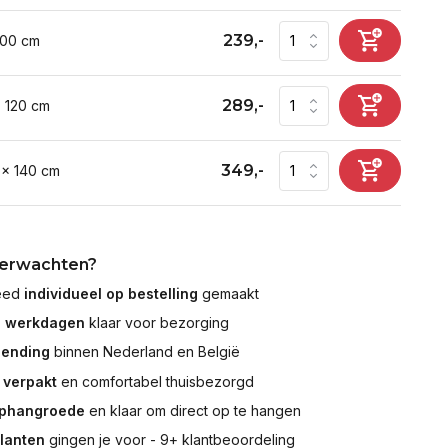
239,-
100 cm
289,-
x 120 cm
349,-
 x 140 cm
verwachten?
leed
individueel op bestelling
gemaakt
7 werkdagen
klaar voor bezorging
zending
binnen Nederland en België
 verpakt
en comfortabel thuisbezorgd
ophangroede
en klaar om direct op te hangen
klanten
gingen je voor - 9+ klantbeoordeling