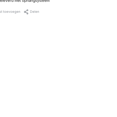
eleverd met ophangsysteem
jst toevoegen
Delen