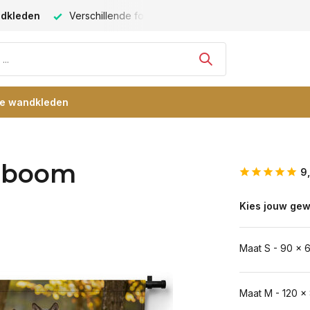
ndkleden
Verschillende formaten -
altijd een passende maat
re wandkleden
e boom
9
Kies jouw gew
Maat S - 90 x 
Maat M - 120 x