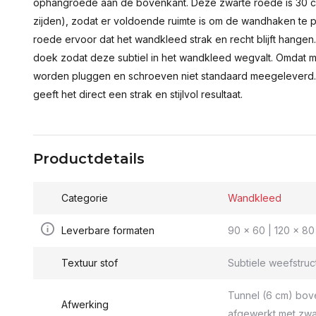
ophangroede aan de bovenkant. Deze zwarte roede is 30 c
zijden), zodat er voldoende ruimte is om de wandhaken te p
roede ervoor dat het wandkleed strak en recht blijft hange
doek zodat deze subtiel in het wandkleed wegvalt. Omdat 
worden pluggen en schroeven niet standaard meegeleverd.
geeft het direct een strak en stijlvol resultaat.
Productdetails
Categorie
Wandkleed
Leverbare formaten
90 x 60 | 120 x 80 
Textuur stof
Subtiele weefstruc
Tunnel (6 cm) bov
Afwerking
afgewerkt met zwa