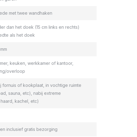
roede met twee wandhaken
er dan het doek (15 cm links en rechts)
edte als het doek
9 mm
er, keuken, werkkamer of kantoor,
ang/overloop
ij fornuis of kookplaat, in vochtige ruimte
d, sauna, etc), nabij extreme
haard, kachel, etc)
en inclusief gratis bezorging