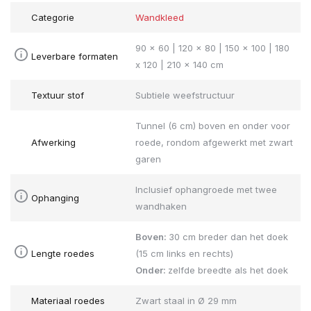
Categorie
Wandkleed
90 x 60 | 120 x 80 | 150 x 100 | 180
Leverbare formaten
x 120 | 210 x 140 cm
Textuur stof
Subtiele weefstructuur
Tunnel (6 cm) boven en onder voor
Afwerking
roede, rondom afgewerkt met zwart
garen
Inclusief ophangroede met twee
Ophanging
wandhaken
Boven:
30 cm breder dan het doek
Lengte roedes
(15 cm links en rechts)
Onder:
zelfde breedte als het doek
Materiaal roedes
Zwart staal in Ø 29 mm