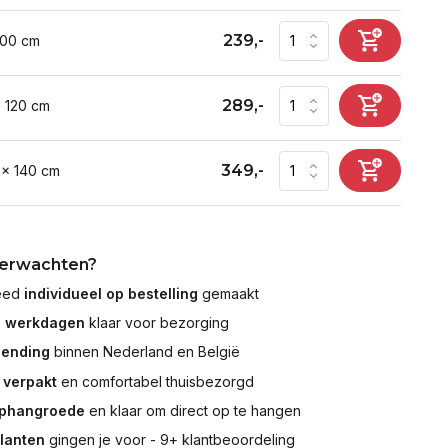
239,-
100 cm
289,-
x 120 cm
349,-
 x 140 cm
verwachten?
leed
individueel op bestelling
gemaakt
7 werkdagen
klaar voor bezorging
zending
binnen Nederland en België
 verpakt
en comfortabel thuisbezorgd
ophangroede
en klaar om direct op te hangen
klanten
gingen je voor - 9+ klantbeoordeling