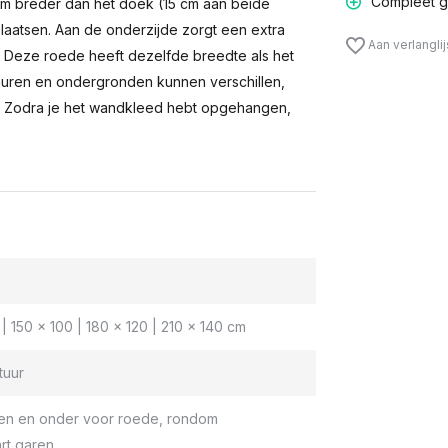
Compleet g
m breder dan het doek (15 cm aan beide
laatsen. Aan de onderzijde zorgt een extra
Aan verlangli
n. Deze roede heeft dezelfde breedte als het
muren en ondergronden kunnen verschillen,
 Zodra je het wandkleed hebt opgehangen,
| 150 x 100 | 180 x 120 | 210 x 140 cm
tuur
en en onder voor roede, rondom
rt garen