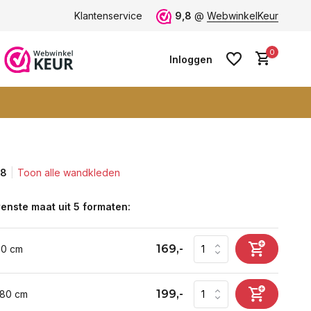
n -
klantbeoordeling 9+
Klantenservice
Grootste collectie -
9,8
@
WebwinkelKeur
ruim 600+ wand
0
Inloggen
,8
Toon alle wandkleden
Account aanmaken
Account aanmaken
enste maat uit 5 formaten:
169,-
60 cm
199,-
 80 cm