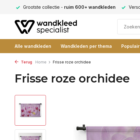
9+
Grootste collectie -
ruim 600+ wandkleden
Verschi
Alle wandkleden
Wandkleden per thema
Populai
Terug
Home
Frisse roze orchidee
Frisse roze orchidee