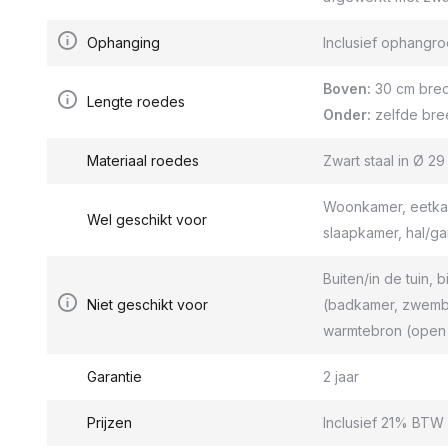
Ophanging
Inclusief ophang
Boven:
30 cm bred
Lengte roedes
Onder:
zelfde bre
Materiaal roedes
Zwart staal in Ø 2
Woonkamer, eetkam
Wel geschikt voor
slaapkamer, hal/g
Buiten/in de tuin, b
Niet geschikt voor
(badkamer, zwemba
warmtebron (open 
Garantie
2 jaar
Prijzen
Inclusief 21% BTW 