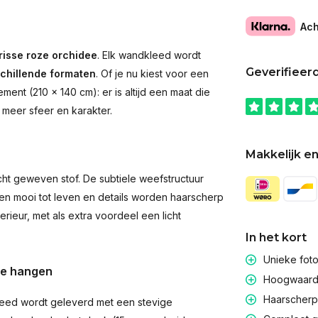
Ach
risse roze orchidee
. Elk wandkleed wordt
Geverifieer
schillende formaten
. Of je nu kiest voor een
ent (210 × 140 cm): er is altijd een maat die
 meer sfeer en karakter.
Makkelijk en
t geweven stof. De subtiele weefstructuur
men mooi tot leven en details worden haarscherp
rieur, met als extra voordeel een licht
In het kort
Unieke fot
te hangen
Hoogwaardig
Haarscherpe
eed wordt geleverd met een stevige