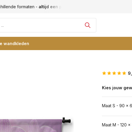
llende formaten -
altijd een passende maat
Vele blije klante
re wandkleden
9
Kies jouw gew
Maat S - 90 x 
Maat M - 120 x