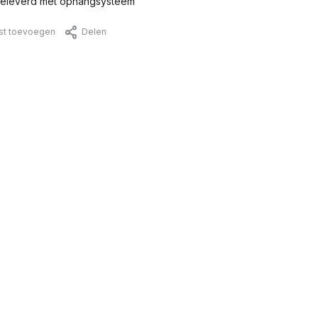
eleverd met ophangsysteem
jst toevoegen
Delen