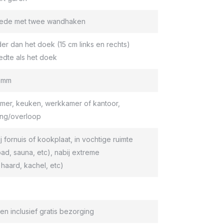
roede met twee wandhaken
er dan het doek (15 cm links en rechts)
edte als het doek
9 mm
er, keuken, werkkamer of kantoor,
ang/overloop
ij fornuis of kookplaat, in vochtige ruimte
d, sauna, etc), nabij extreme
haard, kachel, etc)
en inclusief gratis bezorging