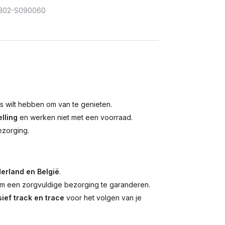
302-S090060
is wilt hebben om van te genieten.
lling
en werken niet met een voorraad.
ezorging.
erland en België
.
 een zorgvuldige bezorging te garanderen.
ief track en trace
voor het volgen van je