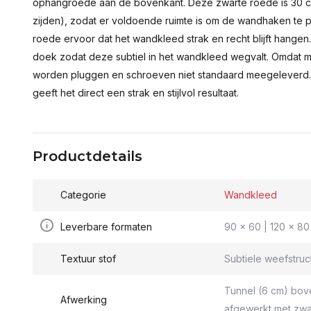
ophangroede aan de bovenkant. Deze zwarte roede is 30 c
zijden), zodat er voldoende ruimte is om de wandhaken te p
roede ervoor dat het wandkleed strak en recht blijft hange
doek zodat deze subtiel in het wandkleed wegvalt. Omdat 
worden pluggen en schroeven niet standaard meegeleverd.
geeft het direct een strak en stijlvol resultaat.
Productdetails
Categorie
Wandkleed
Leverbare formaten
90 x 60 | 120 x 80 
Textuur stof
Subtiele weefstruc
Tunnel (6 cm) bov
Afwerking
afgewerkt met zwa