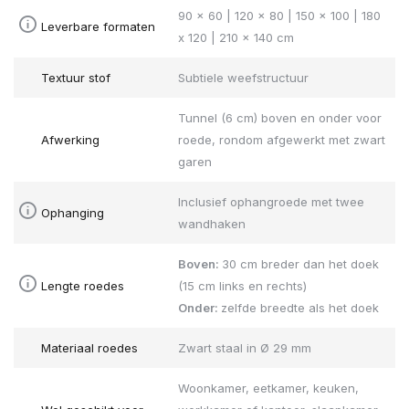
90 x 60 | 120 x 80 | 150 x 100 | 180
Leverbare formaten
x 120 | 210 x 140 cm
Textuur stof
Subtiele weefstructuur
Tunnel (6 cm) boven en onder voor
Afwerking
roede, rondom afgewerkt met zwart
garen
Inclusief ophangroede met twee
Ophanging
wandhaken
Boven:
30 cm breder dan het doek
Lengte roedes
(15 cm links en rechts)
Onder:
zelfde breedte als het doek
Materiaal roedes
Zwart staal in Ø 29 mm
Woonkamer, eetkamer, keuken,