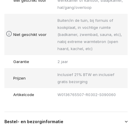
Wel geschikt voor
werkkamer of kantoor, slaapkamer,
hal/gang/overloop
Buiten/in de tuin, bij fornuis of
kookplaat, in vochtige ruimte
Niet geschikt voor
(badkamer, zwembad, sauna, etc),
nabij extreme warmtebron (open
haard, kachel, etc)
Garantie
2 jaar
Inclusief 21% BTW en inclusief
Prijzen
gratis bezorging
Artikelcode
W0136765507-R0302-S090060
Bestel- en bezorginformatie