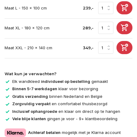
Maat L - 150 x 100 cm
239,-
Maat XL - 180 x 120 cm
289,-
Maat XXL - 210 x 140 cm
349,-
Wat kun je verwachten?
Elk wandkleed
individueel op bestelling
gemaakt
Binnen 5-7 werkdagen
klaar voor bezorging
Gratis verzending
binnen Nederland en België
Zorgvuldig verpakt
en comfortabel thuisbezorgd
Inclusief ophangroede
en klaar om direct op te hangen
Vele blije klanten
gingen je voor - 9+ klantbeoordeling
Achteraf betalen
mogelijk met je Klarna account