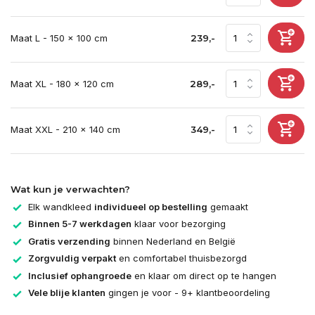
Maat L - 150 x 100 cm
239,-
Maat XL - 180 x 120 cm
289,-
Maat XXL - 210 x 140 cm
349,-
Wat kun je verwachten?
Elk wandkleed
individueel op bestelling
gemaakt
Binnen 5-7 werkdagen
klaar voor bezorging
Gratis verzending
binnen Nederland en België
Zorgvuldig verpakt
en comfortabel thuisbezorgd
Inclusief ophangroede
en klaar om direct op te hangen
Vele blije klanten
gingen je voor - 9+ klantbeoordeling