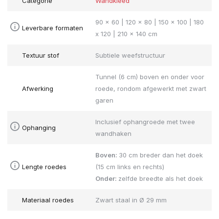
Categorie
Wandkleed
90 x 60 | 120 x 80 | 150 x 100 | 180
Leverbare formaten
x 120 | 210 x 140 cm
Textuur stof
Subtiele weefstructuur
Tunnel (6 cm) boven en onder voor
Afwerking
roede, rondom afgewerkt met zwart
garen
Inclusief ophangroede met twee
Ophanging
wandhaken
Boven:
30 cm breder dan het doek
Lengte roedes
(15 cm links en rechts)
Onder:
zelfde breedte als het doek
Materiaal roedes
Zwart staal in Ø 29 mm