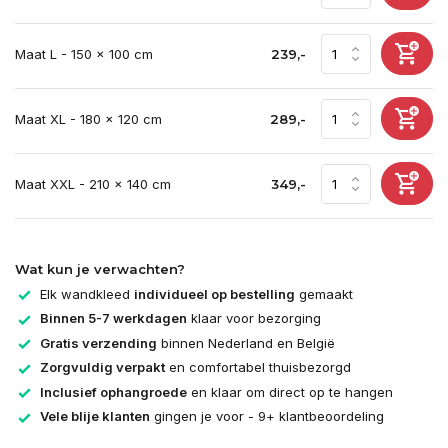
Maat L - 150 x 100 cm
239,-
Maat XL - 180 x 120 cm
289,-
Maat XXL - 210 x 140 cm
349,-
Wat kun je verwachten?
Elk wandkleed
individueel op bestelling
gemaakt
Binnen 5-7 werkdagen
klaar voor bezorging
Gratis verzending
binnen Nederland en België
Zorgvuldig verpakt
en comfortabel thuisbezorgd
Inclusief ophangroede
en klaar om direct op te hangen
Vele blije klanten
gingen je voor - 9+ klantbeoordeling