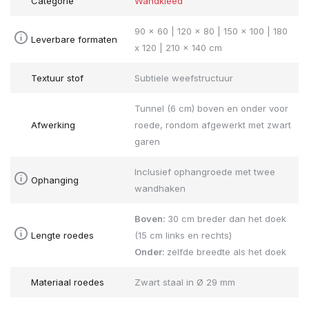
Categorie
Wandkleed
90 x 60 | 120 x 80 | 150 x 100 | 180
Leverbare formaten
x 120 | 210 x 140 cm
Textuur stof
Subtiele weefstructuur
Tunnel (6 cm) boven en onder voor
Afwerking
roede, rondom afgewerkt met zwart
garen
Inclusief ophangroede met twee
Ophanging
wandhaken
Boven:
30 cm breder dan het doek
Lengte roedes
(15 cm links en rechts)
Onder:
zelfde breedte als het doek
Materiaal roedes
Zwart staal in Ø 29 mm