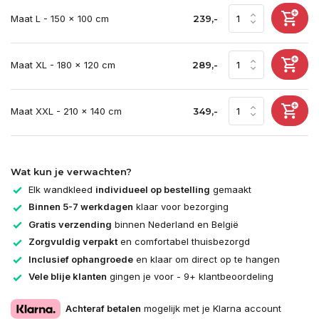
Maat L - 150 x 100 cm
239,-
Maat XL - 180 x 120 cm
289,-
Maat XXL - 210 x 140 cm
349,-
Wat kun je verwachten?
Elk wandkleed
individueel op bestelling
gemaakt
Binnen 5-7 werkdagen
klaar voor bezorging
Gratis verzending
binnen Nederland en België
Zorgvuldig verpakt
en comfortabel thuisbezorgd
Inclusief ophangroede
en klaar om direct op te hangen
Vele blije klanten
gingen je voor - 9+ klantbeoordeling
Achteraf betalen
mogelijk met je Klarna account