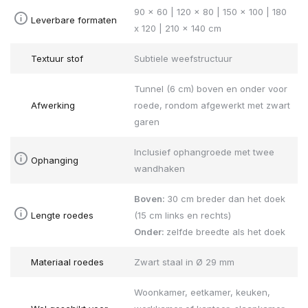
90 x 60 | 120 x 80 | 150 x 100 | 180
Leverbare formaten
x 120 | 210 x 140 cm
Textuur stof
Subtiele weefstructuur
Tunnel (6 cm) boven en onder voor
Afwerking
roede, rondom afgewerkt met zwart
garen
Inclusief ophangroede met twee
Ophanging
wandhaken
Boven:
30 cm breder dan het doek
Lengte roedes
(15 cm links en rechts)
Onder:
zelfde breedte als het doek
Materiaal roedes
Zwart staal in Ø 29 mm
Woonkamer, eetkamer, keuken,