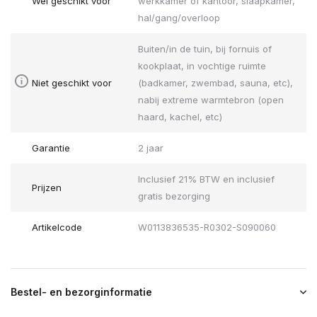
Wel geschikt voor
werkkamer of kantoor, slaapkamer,
hal/gang/overloop
Buiten/in de tuin, bij fornuis of
kookplaat, in vochtige ruimte
Niet geschikt voor
(badkamer, zwembad, sauna, etc),
nabij extreme warmtebron (open
haard, kachel, etc)
Garantie
2 jaar
Inclusief 21% BTW en inclusief
Prijzen
gratis bezorging
Artikelcode
W0113836535-R0302-S090060
Bestel- en bezorginformatie