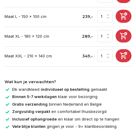
Maat L - 150 x 100 cm
239,-
Maat XL - 180 x 120 cm
289,-
Maat XXL - 210 x 140 cm
349,-
Wat kun je verwachten?
Elk wandkleed
individueel op bestelling
gemaakt
Binnen 5-7 werkdagen
klaar voor bezorging
Gratis verzending
binnen Nederland en België
Zorgvuldig verpakt
en comfortabel thuisbezorgd
Inclusief ophangroede
en klaar om direct op te hangen
Vele blije klanten
gingen je voor - 9+ klantbeoordeling