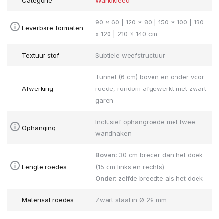
Categorie
Wandkleed
90 x 60 | 120 x 80 | 150 x 100 | 180
Leverbare formaten
x 120 | 210 x 140 cm
Textuur stof
Subtiele weefstructuur
Tunnel (6 cm) boven en onder voor
Afwerking
roede, rondom afgewerkt met zwart
garen
Inclusief ophangroede met twee
Ophanging
wandhaken
Boven:
30 cm breder dan het doek
Lengte roedes
(15 cm links en rechts)
Onder:
zelfde breedte als het doek
Materiaal roedes
Zwart staal in Ø 29 mm