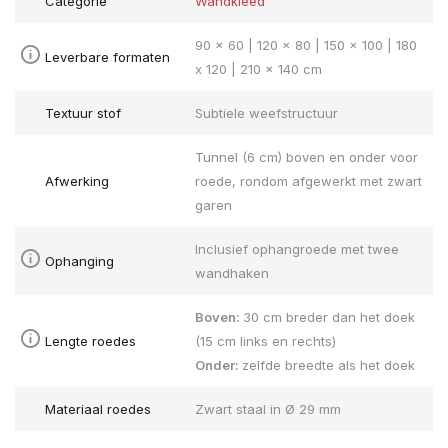
Categorie
Wandkleed
90 x 60 | 120 x 80 | 150 x 100 | 180
Leverbare formaten
x 120 | 210 x 140 cm
Textuur stof
Subtiele weefstructuur
Tunnel (6 cm) boven en onder voor
Afwerking
roede, rondom afgewerkt met zwart
garen
Inclusief ophangroede met twee
Ophanging
wandhaken
Boven:
30 cm breder dan het doek
Lengte roedes
(15 cm links en rechts)
Onder:
zelfde breedte als het doek
Materiaal roedes
Zwart staal in Ø 29 mm