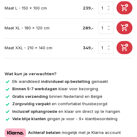
Maat L - 150 x 100 cm
239,-
Maat XL - 180 x 120 cm
289,-
Maat XXL - 210 x 140 cm
349,-
Wat kun je verwachten?
Elk wandkleed
individueel op bestelling
gemaakt
Binnen 5-7 werkdagen
klaar voor bezorging
Gratis verzending
binnen Nederland en België
Zorgvuldig verpakt
en comfortabel thuisbezorgd
Inclusief ophangroede
en klaar om direct op te hangen
Vele blije klanten
gingen je voor - 9+ klantbeoordeling
Achteraf betalen
mogelijk met je Klarna account