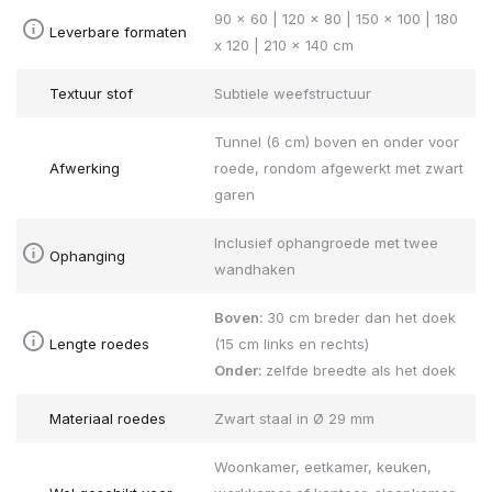
90 x 60 | 120 x 80 | 150 x 100 | 180
Leverbare formaten
x 120 | 210 x 140 cm
Textuur stof
Subtiele weefstructuur
Tunnel (6 cm) boven en onder voor
Afwerking
roede, rondom afgewerkt met zwart
garen
Inclusief ophangroede met twee
Ophanging
wandhaken
Boven:
30 cm breder dan het doek
Lengte roedes
(15 cm links en rechts)
Onder:
zelfde breedte als het doek
Materiaal roedes
Zwart staal in Ø 29 mm
Woonkamer, eetkamer, keuken,