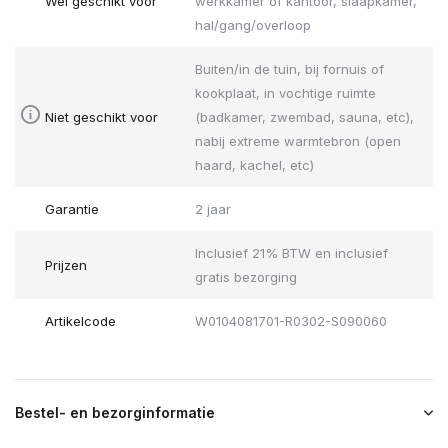
Wel geschikt voor
werkkamer of kantoor, slaapkamer,
hal/gang/overloop
Buiten/in de tuin, bij fornuis of
kookplaat, in vochtige ruimte
Niet geschikt voor
(badkamer, zwembad, sauna, etc),
nabij extreme warmtebron (open
haard, kachel, etc)
Garantie
2 jaar
Inclusief 21% BTW en inclusief
Prijzen
gratis bezorging
Artikelcode
W0104081701-R0302-S090060
Bestel- en bezorginformatie