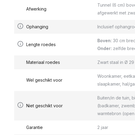
Tunnel (6 cm) bov
Afwerking
afgewerkt met zwa
Ophanging
Inclusief ophang
Boven:
30 cm bred
Lengte roedes
Onder:
zelfde bre
Materiaal roedes
Zwart staal in Ø 2
Woonkamer, eetkam
Wel geschikt voor
slaapkamer, hal/g
Buiten/in de tuin, b
Niet geschikt voor
(badkamer, zwemba
warmtebron (open 
Garantie
2 jaar