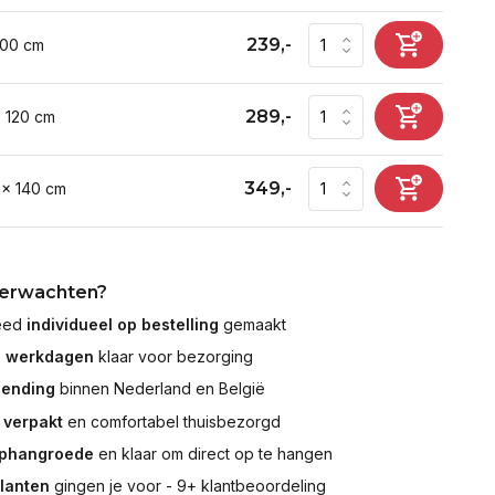
239,-
100 cm
289,-
x 120 cm
349,-
 x 140 cm
verwachten?
leed
individueel op bestelling
gemaakt
7 werkdagen
klaar voor bezorging
zending
binnen Nederland en België
 verpakt
en comfortabel thuisbezorgd
ophangroede
en klaar om direct op te hangen
klanten
gingen je voor - 9+ klantbeoordeling