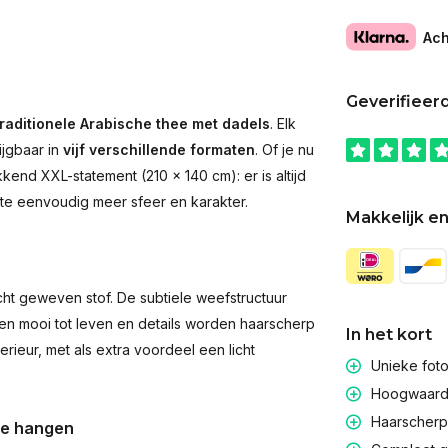
Ach
Geverifieer
raditionele Arabische thee met dadels
. Elk
ijgbaar in
vijf verschillende formaten
. Of je nu
end XXL-statement (210 × 140 cm): er is altijd
imte eenvoudig meer sfeer en karakter.
Makkelijk en
t geweven stof. De subtiele weefstructuur
men mooi tot leven en details worden haarscherp
In het kort
rieur, met als extra voordeel een licht
Unieke fot
Hoogwaardig
Haarscherpe
te hangen