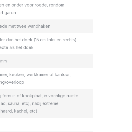
en en onder voor roede, rondom
rt garen
roede met twee wandhaken
er dan het doek (15 cm links en rechts)
edte als het doek
9 mm
er, keuken, werkkamer of kantoor,
ang/overloop
ij fornuis of kookplaat, in vochtige ruimte
d, sauna, etc), nabij extreme
haard, kachel, etc)