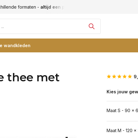
hillende formaten -
altijd een passende maat
Vele blije klan
re wandkleden
he thee met
9
Kies jouw gew
Maat S - 90 x 
Maat M - 120 x