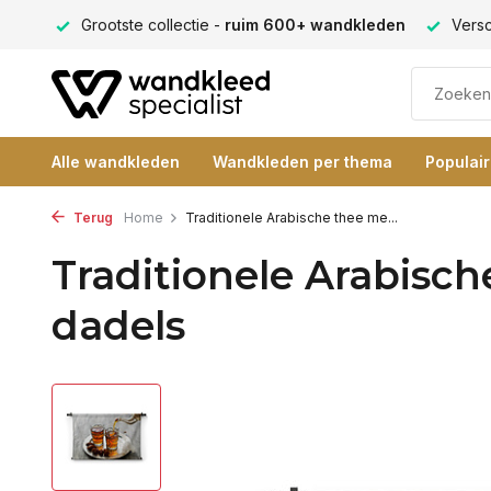
ng 9+
Grootste collectie -
ruim 600+ wandkleden
Versc
Alle wandkleden
Wandkleden per thema
Populai
Terug
Home
Traditionele Arabische thee me...
Traditionele Arabisc
dadels