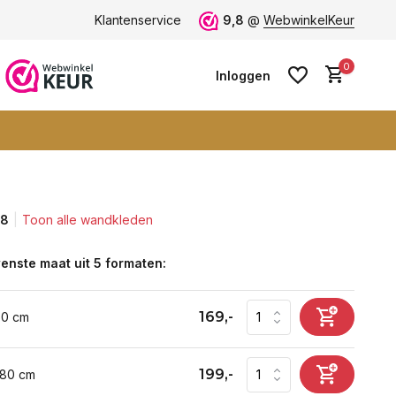
ten -
klantbeoordeling 9+
Klantenservice
Grootste collectie -
9,8
@
WebwinkelKeur
ruim 600+ wa
0
Inloggen
,8
Toon alle wandkleden
Account aanmaken
Account aanmaken
enste maat uit 5 formaten:
169,-
60 cm
199,-
 80 cm