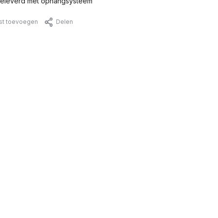
eleverd met ophangsysteem
jst toevoegen
Delen