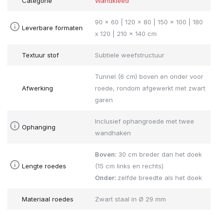
Categorie
Wandkleed
90 x 60 | 120 x 80 | 150 x 100 | 180
Leverbare formaten
x 120 | 210 x 140 cm
Textuur stof
Subtiele weefstructuur
Tunnel (6 cm) boven en onder voor
Afwerking
roede, rondom afgewerkt met zwart
garen
Inclusief ophangroede met twee
Ophanging
wandhaken
Boven:
30 cm breder dan het doek
Lengte roedes
(15 cm links en rechts)
Onder:
zelfde breedte als het doek
Materiaal roedes
Zwart staal in Ø 29 mm