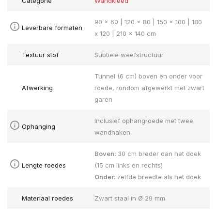
Categorie
Wandkleed
90 x 60 | 120 x 80 | 150 x 100 | 180
Leverbare formaten
x 120 | 210 x 140 cm
Textuur stof
Subtiele weefstructuur
Tunnel (6 cm) boven en onder voor
Afwerking
roede, rondom afgewerkt met zwart
garen
Inclusief ophangroede met twee
Ophanging
wandhaken
Boven:
30 cm breder dan het doek
Lengte roedes
(15 cm links en rechts)
Onder:
zelfde breedte als het doek
Materiaal roedes
Zwart staal in Ø 29 mm