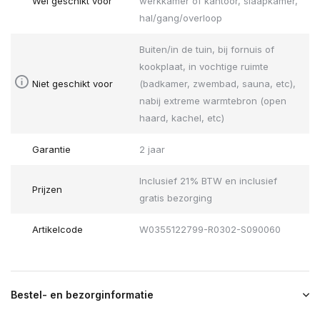
Wel geschikt voor
werkkamer of kantoor, slaapkamer,
hal/gang/overloop
Buiten/in de tuin, bij fornuis of
kookplaat, in vochtige ruimte
Niet geschikt voor
(badkamer, zwembad, sauna, etc),
nabij extreme warmtebron (open
haard, kachel, etc)
Garantie
2 jaar
Inclusief 21% BTW en inclusief
Prijzen
gratis bezorging
Artikelcode
W0355122799-R0302-S090060
Bestel- en bezorginformatie