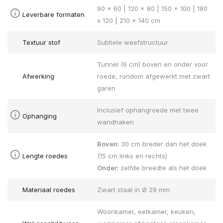
90 x 60 | 120 x 80 | 150 x 100 | 180
Leverbare formaten
x 120 | 210 x 140 cm
Textuur stof
Subtiele weefstructuur
Tunnel (6 cm) boven en onder voor
Afwerking
roede, rondom afgewerkt met zwart
garen
Inclusief ophangroede met twee
Ophanging
wandhaken
Boven:
30 cm breder dan het doek
Lengte roedes
(15 cm links en rechts)
Onder:
zelfde breedte als het doek
Materiaal roedes
Zwart staal in Ø 29 mm
Woonkamer, eetkamer, keuken,