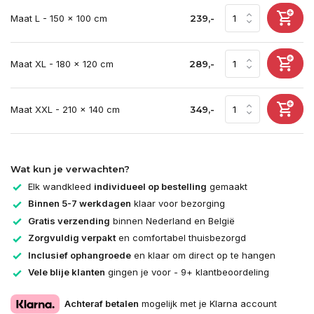
Maat L - 150 x 100 cm
239,-
Maat XL - 180 x 120 cm
289,-
Maat XXL - 210 x 140 cm
349,-
Wat kun je verwachten?
Elk wandkleed
individueel op bestelling
gemaakt
Binnen 5-7 werkdagen
klaar voor bezorging
Gratis verzending
binnen Nederland en België
Zorgvuldig verpakt
en comfortabel thuisbezorgd
Inclusief ophangroede
en klaar om direct op te hangen
Vele blije klanten
gingen je voor - 9+ klantbeoordeling
Achteraf betalen
mogelijk met je Klarna account