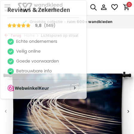
0
MENU
Grootste collectie -
ruim 600+ wandkleden
Terug
Home
Lichtsporen op straat