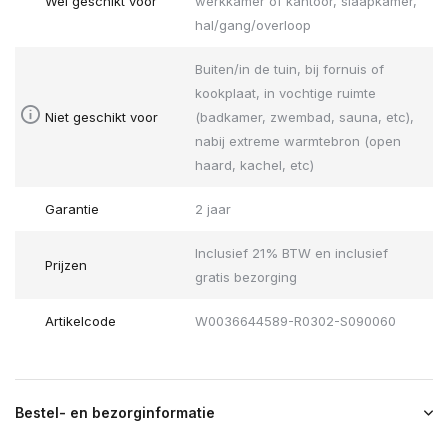
Wel geschikt voor
werkkamer of kantoor, slaapkamer,
hal/gang/overloop
Buiten/in de tuin, bij fornuis of
kookplaat, in vochtige ruimte
Niet geschikt voor
(badkamer, zwembad, sauna, etc),
nabij extreme warmtebron (open
haard, kachel, etc)
Garantie
2 jaar
Inclusief 21% BTW en inclusief
Prijzen
gratis bezorging
Artikelcode
W0036644589-R0302-S090060
Bestel- en bezorginformatie