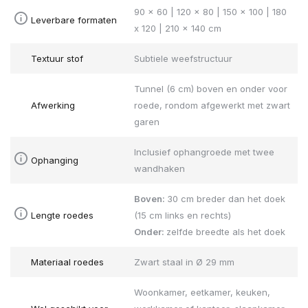
90 x 60 | 120 x 80 | 150 x 100 | 180
Leverbare formaten
x 120 | 210 x 140 cm
Textuur stof
Subtiele weefstructuur
Tunnel (6 cm) boven en onder voor
Afwerking
roede, rondom afgewerkt met zwart
garen
Inclusief ophangroede met twee
Ophanging
wandhaken
Boven:
30 cm breder dan het doek
Lengte roedes
(15 cm links en rechts)
Onder:
zelfde breedte als het doek
Materiaal roedes
Zwart staal in Ø 29 mm
Woonkamer, eetkamer, keuken,