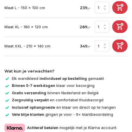
Maat L - 150 x 100 cm
239,-
Maat XL - 180 x 120 cm
289,-
Maat XXL - 210 x 140 cm
349,-
Wat kun je verwachten?
Elk wandkleed
individueel op bestelling
gemaakt
Binnen 5-7 werkdagen
klaar voor bezorging
Gratis verzending
binnen Nederland en België
Zorgvuldig verpakt
en comfortabel thuisbezorgd
Inclusief ophangroede
en klaar om direct op te hangen
Vele blije klanten
gingen je voor - 9+ klantbeoordeling
Achteraf betalen
mogelijk met je Klarna account