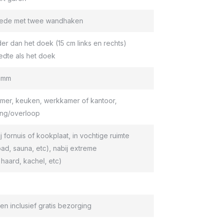
roede met twee wandhaken
er dan het doek (15 cm links en rechts)
edte als het doek
9 mm
er, keuken, werkkamer of kantoor,
ang/overloop
ij fornuis of kookplaat, in vochtige ruimte
d, sauna, etc), nabij extreme
haard, kachel, etc)
en inclusief gratis bezorging