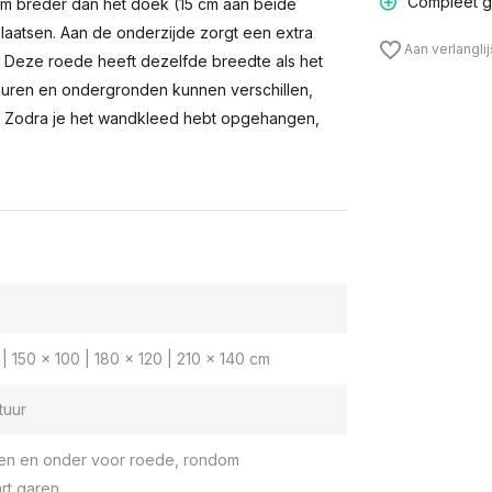
Compleet g
m breder dan het doek (15 cm aan beide
laatsen. Aan de onderzijde zorgt een extra
Aan verlangli
n. Deze roede heeft dezelfde breedte als het
muren en ondergronden kunnen verschillen,
 Zodra je het wandkleed hebt opgehangen,
| 150 x 100 | 180 x 120 | 210 x 140 cm
tuur
en en onder voor roede, rondom
rt garen