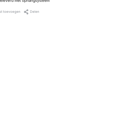
eleverd met ophangsysteem
jst toevoegen
Delen