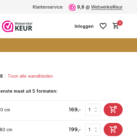
rdeling 9+
Klantenservice
Grootste collectie -
ruim 600+ wandkleden
9,8
@
WebwinkelKeur
0
Inloggen
,8
Toon alle wandkleden
Account aanmaken
Account aanmaken
enste maat uit 5 formaten:
169,-
60 cm
199,-
 80 cm