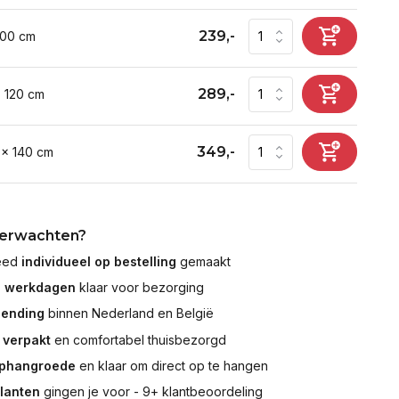
239,-
100 cm
289,-
x 120 cm
349,-
 x 140 cm
verwachten?
leed
individueel op bestelling
gemaakt
7 werkdagen
klaar voor bezorging
zending
binnen Nederland en België
 verpakt
en comfortabel thuisbezorgd
ophangroede
en klaar om direct op te hangen
klanten
gingen je voor - 9+ klantbeoordeling