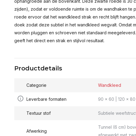
ophangroede aan de bovenkant. Deze zwarte roede is 30 c
zijden), zodat er voldoende ruimte is om de wandhaken te p
roede ervoor dat het wandkleed strak en recht blijft hange
doek zodat deze subtiel in het wandkleed wegvalt. Omdat 
worden pluggen en schroeven niet standaard meegeleverd.
geeft het direct een strak en stijlvol resultaat.
Productdetails
Categorie
Wandkleed
Leverbare formaten
90 x 60 | 120 x 80 
Textuur stof
Subtiele weefstruc
Tunnel (6 cm) bov
Afwerking
afgewerkt met zwa