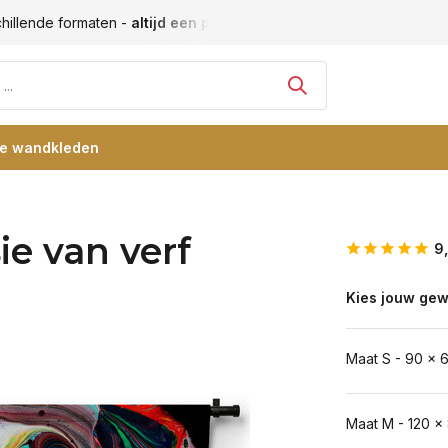
ten -
altijd een passende maat
Vele blije klanten -
klantbeoo
re wandkleden
ie van verf
9
Kies jouw gew
Maat S - 90 x 
Maat M - 120 x