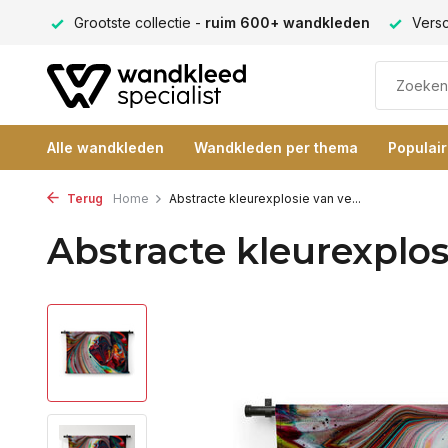
tste collectie -
ruim 600+ wandkleden
Verschillende forma
Alle wandkleden
Wandkleden per thema
Populai
Terug
Home
Abstracte kleurexplosie van ve...
Abstracte kleurexplos