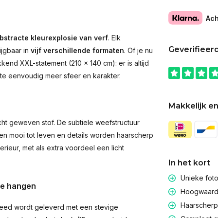
Ach
bstracte kleurexplosie van verf
. Elk
Geverifieer
ijgbaar in
vijf verschillende formaten
. Of je nu
end XXL-statement (210 × 140 cm): er is altijd
imte eenvoudig meer sfeer en karakter.
Makkelijk en
t geweven stof. De subtiele weefstructuur
men mooi tot leven en details worden haarscherp
rieur, met als extra voordeel een licht
In het kort
Unieke fot
te hangen
Hoogwaardig
Haarscherpe
eed wordt geleverd met een stevige