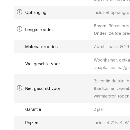
Ophanging
Inclusief ophang
Boven:
30 cm bred
Lengte roedes
Onder:
zelfde bre
Materiaal roedes
Zwart staal in Ø 2
Woonkamer, eetkam
Wel geschikt voor
slaapkamer, hal/g
Buiten/in de tuin, b
Niet geschikt voor
(badkamer, zwemba
warmtebron (open 
Garantie
2 jaar
Prijzen
Inclusief 21% BTW 