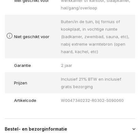
Wel geschikt voor
werkkamer of kantoor, slaapkamer,
hal/gang/overloop
Buiten/in de tuin, bij fornuis of
kookplaat, in vochtige ruimte
Niet geschikt voor
(badkamer, zwembad, sauna, etc),
nabij extreme warmtebron (open
haard, kachel, etc)
Garantie
2 jaar
Inclusief 21% BTW en inclusief
Prijzen
gratis bezorging
Artikelcode
W0047340232-R0302-S090060
Bestel- en bezorginformatie