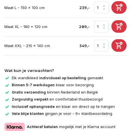
Maat L - 150 x 100 cm
239,-
Maat XL - 180 x 120 cm
289,-
Maat XXL - 210 x 140 cm
349,-
Wat kun je verwachten?
Elk wandkleed
individueel op bestelling
gemaakt
Binnen 5-7 werkdagen
klaar voor bezorging
Gratis verzending
binnen Nederland en België
Zorgvuldig verpakt
en comfortabel thuisbezorgd
Inclusief ophangroede
en klaar om direct op te hangen
Vele blije klanten
gingen je voor - 9+ klantbeoordeling
Achteraf betalen
mogelijk met je Klarna account