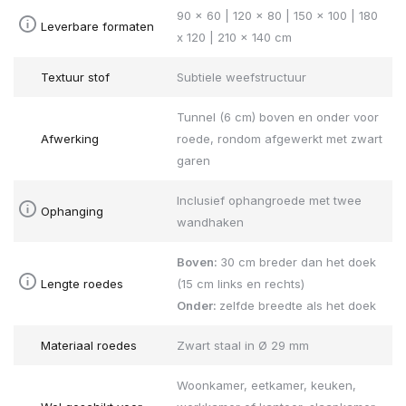
90 x 60 | 120 x 80 | 150 x 100 | 180
Leverbare formaten
x 120 | 210 x 140 cm
Textuur stof
Subtiele weefstructuur
Tunnel (6 cm) boven en onder voor
Afwerking
roede, rondom afgewerkt met zwart
garen
Inclusief ophangroede met twee
Ophanging
wandhaken
Boven:
30 cm breder dan het doek
Lengte roedes
(15 cm links en rechts)
Onder:
zelfde breedte als het doek
Materiaal roedes
Zwart staal in Ø 29 mm
Woonkamer, eetkamer, keuken,