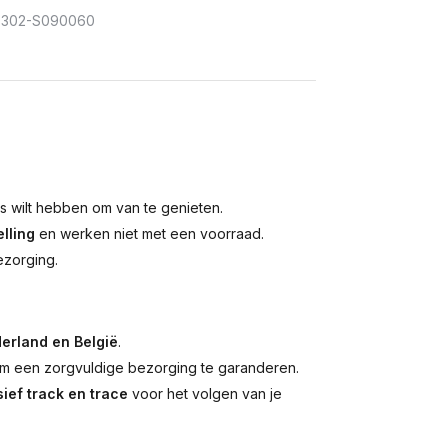
302-S090060
is wilt hebben om van te genieten.
lling
en werken niet met een voorraad.
ezorging.
erland en België
.
 een zorgvuldige bezorging te garanderen.
ief track en trace
voor het volgen van je