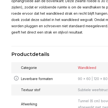
ophangroede aan de bovenkant. Deze zwarte roede is 30 c
zijden), zodat er voldoende ruimte is om de wandhaken te p
roede ervoor dat het wandkleed strak en recht blijft hange
doek zodat deze subtiel in het wandkleed wegvalt. Omdat 
worden pluggen en schroeven niet standaard meegeleverd.
geeft het direct een strak en stijlvol resultaat.
Productdetails
Categorie
Wandkleed
Leverbare formaten
90 x 60 | 120 x 80 
Textuur stof
Subtiele weefstruc
Tunnel (6 cm) bov
Afwerking
afgewerkt met zwa