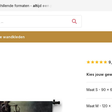
llende formaten -
altijd een passende maat
Vele blije klante
re wandkleden
9
Kies jouw gew
Maat S - 90 x 
Maat M - 120 x