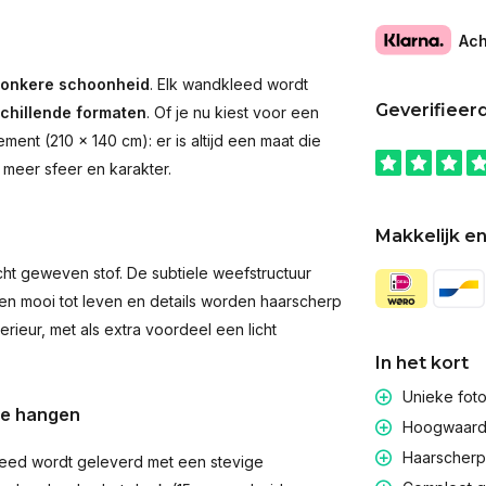
Ach
onkere schoonheid
. Elk wandkleed wordt
Geverifieer
schillende formaten
. Of je nu kiest voor een
ent (210 × 140 cm): er is altijd een maat die
 meer sfeer en karakter.
Makkelijk en
t geweven stof. De subtiele weefstructuur
men mooi tot leven en details worden haarscherp
rieur, met als extra voordeel een licht
In het kort
Unieke fot
te hangen
Hoogwaardig
Haarscherpe
eed wordt geleverd met een stevige