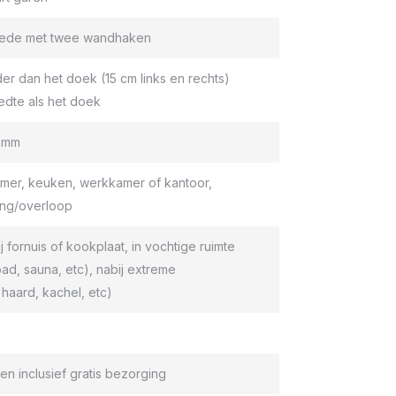
roede met twee wandhaken
er dan het doek (15 cm links en rechts)
edte als het doek
9 mm
er, keuken, werkkamer of kantoor,
ang/overloop
ij fornuis of kookplaat, in vochtige ruimte
d, sauna, etc), nabij extreme
haard, kachel, etc)
en inclusief gratis bezorging