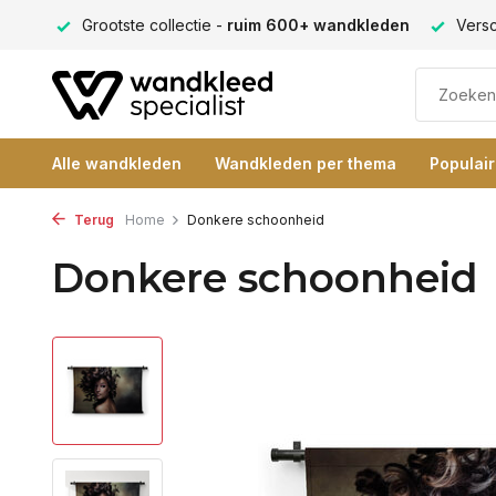
9+
Grootste collectie -
ruim 600+ wandkleden
Verschi
Alle wandkleden
Wandkleden per thema
Populai
Terug
Home
Donkere schoonheid
Donkere schoonheid