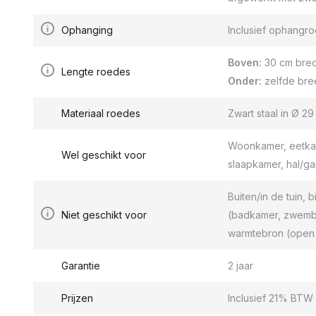
Ophanging
Inclusief ophang
Boven:
30 cm bred
Lengte roedes
Onder:
zelfde bre
Materiaal roedes
Zwart staal in Ø 2
Woonkamer, eetkam
Wel geschikt voor
slaapkamer, hal/g
Buiten/in de tuin, b
Niet geschikt voor
(badkamer, zwemba
warmtebron (open 
Garantie
2 jaar
Prijzen
Inclusief 21% BTW 