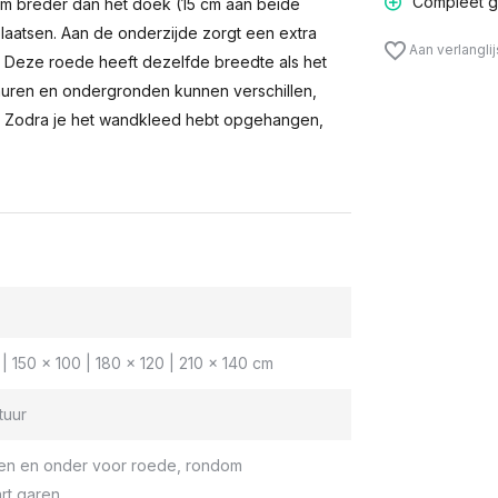
Compleet g
m breder dan het doek (15 cm aan beide
laatsen. Aan de onderzijde zorgt een extra
Aan verlangli
n. Deze roede heeft dezelfde breedte als het
muren en ondergronden kunnen verschillen,
 Zodra je het wandkleed hebt opgehangen,
| 150 x 100 | 180 x 120 | 210 x 140 cm
tuur
en en onder voor roede, rondom
rt garen