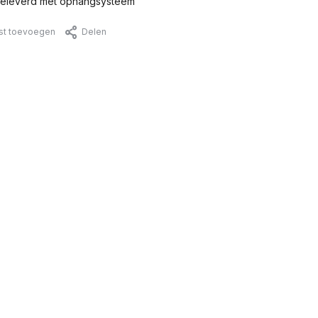
eleverd met ophangsysteem
jst toevoegen
Delen