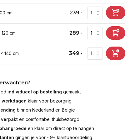
239,-
100 cm
289,-
x 120 cm
349,-
 x 140 cm
verwachten?
leed
individueel op bestelling
gemaakt
7 werkdagen
klaar voor bezorging
zending
binnen Nederland en België
 verpakt
en comfortabel thuisbezorgd
ophangroede
en klaar om direct op te hangen
klanten
gingen je voor - 9+ klantbeoordeling