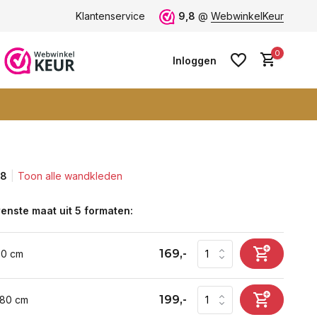
n -
klantbeoordeling 9+
Klantenservice
Grootste collectie -
9,8
@
WebwinkelKeur
ruim 600+ wand
0
Inloggen
,8
Toon alle wandkleden
Account aanmaken
Account aanmaken
enste maat uit 5 formaten:
169,-
60 cm
199,-
 80 cm