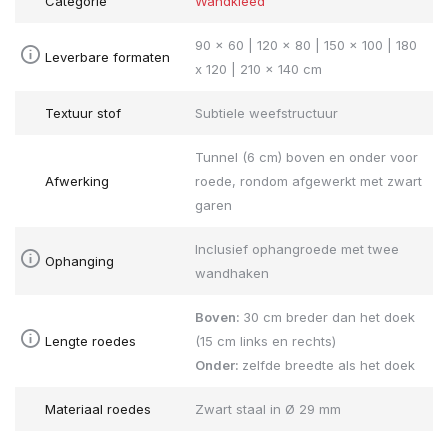
Categorie
Wandkleed
90 x 60 | 120 x 80 | 150 x 100 | 180
Leverbare formaten
x 120 | 210 x 140 cm
Textuur stof
Subtiele weefstructuur
Tunnel (6 cm) boven en onder voor
Afwerking
roede, rondom afgewerkt met zwart
garen
Inclusief ophangroede met twee
Ophanging
wandhaken
Boven:
30 cm breder dan het doek
Lengte roedes
(15 cm links en rechts)
Onder:
zelfde breedte als het doek
Materiaal roedes
Zwart staal in Ø 29 mm