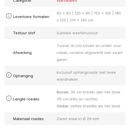
Categorie
Wandkleed
90 x 60 | 120 x 80 | 150 x 100 | 180
Leverbare formaten
x 120 | 210 x 140 cm
Textuur stof
Subtiele weefstructuur
Tunnel (6 cm) boven en onder voor
Afwerking
roede, rondom afgewerkt met zwart
garen
Inclusief ophangroede met twee
Ophanging
wandhaken
Boven:
30 cm breder dan het doek
Lengte roedes
(15 cm links en rechts)
Onder:
zelfde breedte als het doek
Materiaal roedes
Zwart staal in Ø 29 mm