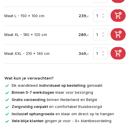
Maat L - 150 x 100 cm
239,-
Maat XL - 180 x 120 cm
289,-
Maat XXL - 210 x 140 cm
349,-
Wat kun je verwachten?
Elk wandkleed
individueel op bestelling
gemaakt
Binnen 5-7 werkdagen
klaar voor bezorging
Gratis verzending
binnen Nederland en België
Zorgvuldig verpakt
en comfortabel thuisbezorgd
Inclusief ophangroede
en klaar om direct op te hangen
Vele blije klanten
gingen je voor - 9+ klantbeoordeling