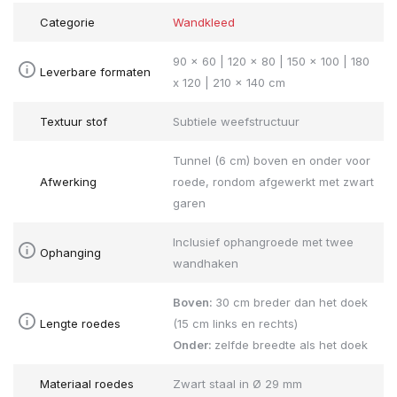
Categorie
Wandkleed
90 x 60 | 120 x 80 | 150 x 100 | 180
Leverbare formaten
x 120 | 210 x 140 cm
Textuur stof
Subtiele weefstructuur
Tunnel (6 cm) boven en onder voor
Afwerking
roede, rondom afgewerkt met zwart
garen
Inclusief ophangroede met twee
Ophanging
wandhaken
Boven:
30 cm breder dan het doek
Lengte roedes
(15 cm links en rechts)
Onder:
zelfde breedte als het doek
Materiaal roedes
Zwart staal in Ø 29 mm