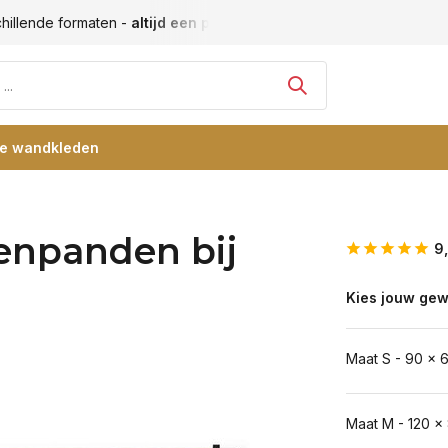
hillende formaten -
altijd een passende maat
Vele blije klan
re wandkleden
enpanden bij
9
Kies jouw gew
Maat S - 90 x 
Maat M - 120 x