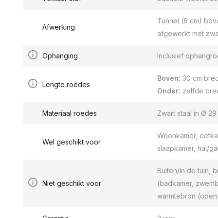
Tunnel (6 cm) bov
Afwerking
afgewerkt met zwa
Ophanging
Inclusief ophang
Boven:
30 cm bred
Lengte roedes
Onder:
zelfde bre
Materiaal roedes
Zwart staal in Ø 2
Woonkamer, eetkam
Wel geschikt voor
slaapkamer, hal/g
Buiten/in de tuin, b
Niet geschikt voor
(badkamer, zwemba
warmtebron (open 