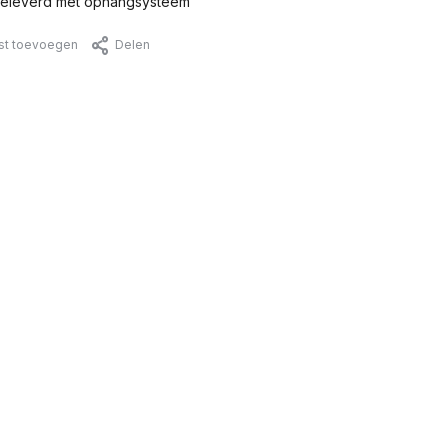
eleverd met ophangsysteem
jst toevoegen
Delen