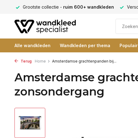
ng 9+
Grootste collectie -
ruim 600+ wandkleden
Versc
Alle wandkleden
Wandkleden per thema
Populai
Terug
Home
Amsterdamse grachtenpanden bij...
Amsterdamse gracht
zonsondergang