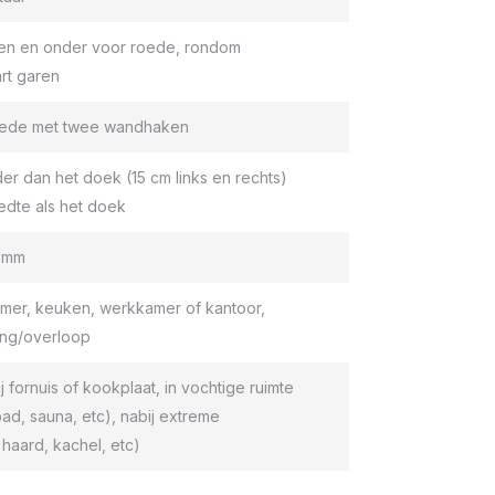
en en onder voor roede, rondom
rt garen
roede met twee wandhaken
er dan het doek (15 cm links en rechts)
edte als het doek
9 mm
er, keuken, werkkamer of kantoor,
ang/overloop
ij fornuis of kookplaat, in vochtige ruimte
d, sauna, etc), nabij extreme
haard, kachel, etc)