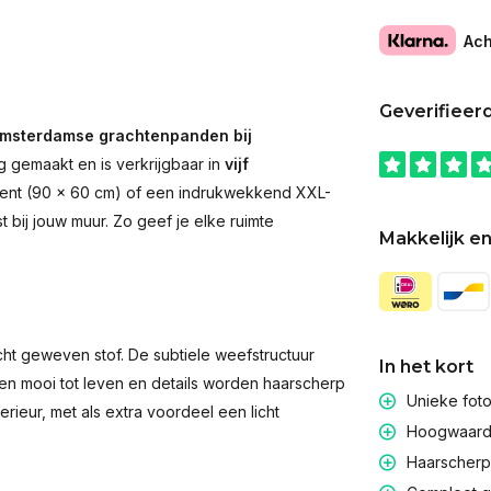
Ach
Geverifieer
msterdamse grachtenpanden bij
g gemaakt en is verkrijgbaar in
vijf
accent (90 × 60 cm) of een indrukwekkend XXL-
st bij jouw muur. Zo geef je elke ruimte
Makkelijk en
t geweven stof. De subtiele weefstructuur
In het kort
men mooi tot leven en details worden haarscherp
Unieke fot
rieur, met als extra voordeel een licht
Hoogwaardig
Haarscherpe