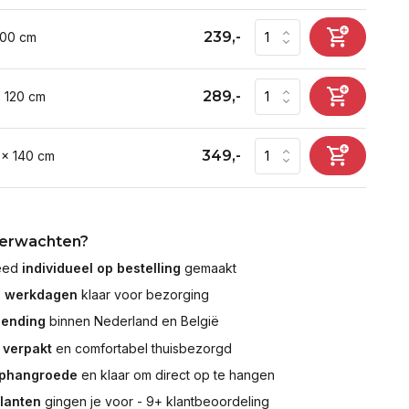
239,-
100 cm
289,-
x 120 cm
349,-
 x 140 cm
verwachten?
leed
individueel op bestelling
gemaakt
7 werkdagen
klaar voor bezorging
zending
binnen Nederland en België
 verpakt
en comfortabel thuisbezorgd
ophangroede
en klaar om direct op te hangen
klanten
gingen je voor - 9+ klantbeoordeling