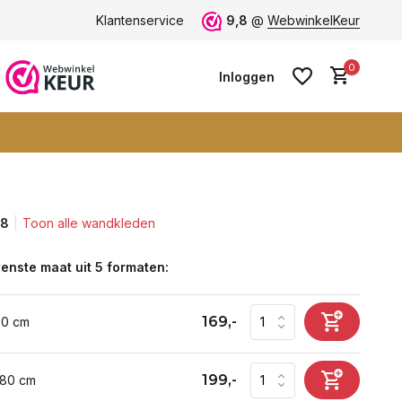
ten -
klantbeoordeling 9+
Klantenservice
Grootste collectie -
9,8
@
WebwinkelKeur
ruim 600+ wa
0
Inloggen
,8
Toon alle wandkleden
Account aanmaken
Account aanmaken
enste maat uit 5 formaten:
169,-
60 cm
199,-
 80 cm