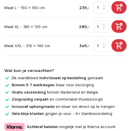
Maat L - 150 x 100 cm
239,-
Maat XL - 180 x 120 cm
289,-
Maat XXL - 210 x 140 cm
349,-
Wat kun je verwachten?
Elk wandkleed
individueel op bestelling
gemaakt
Binnen 5-7 werkdagen
klaar voor bezorging
Gratis verzending
binnen Nederland en België
Zorgvuldig verpakt
en comfortabel thuisbezorgd
Inclusief ophangroede
en klaar om direct op te hangen
Vele blije klanten
gingen je voor - 9+ klantbeoordeling
Achteraf betalen
mogelijk met je Klarna account