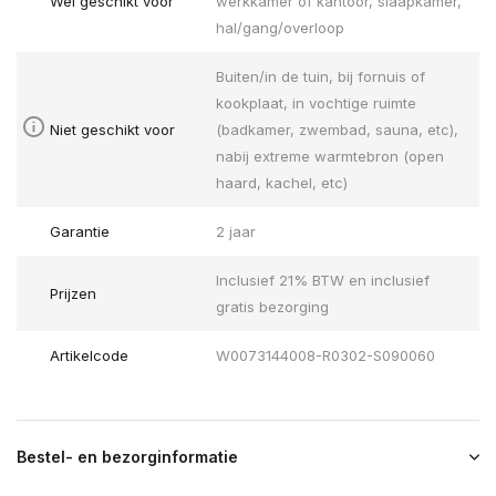
Wel geschikt voor
werkkamer of kantoor, slaapkamer,
hal/gang/overloop
Buiten/in de tuin, bij fornuis of
kookplaat, in vochtige ruimte
Niet geschikt voor
(badkamer, zwembad, sauna, etc),
nabij extreme warmtebron (open
haard, kachel, etc)
Garantie
2 jaar
Inclusief 21% BTW en inclusief
Prijzen
gratis bezorging
Artikelcode
W0073144008-R0302-S090060
Bestel- en bezorginformatie