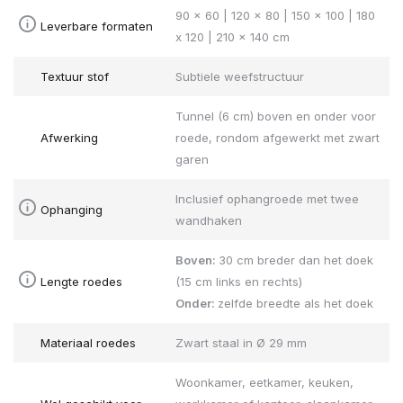
90 x 60 | 120 x 80 | 150 x 100 | 180
Leverbare formaten
x 120 | 210 x 140 cm
Textuur stof
Subtiele weefstructuur
Tunnel (6 cm) boven en onder voor
Afwerking
roede, rondom afgewerkt met zwart
garen
Inclusief ophangroede met twee
Ophanging
wandhaken
Boven:
30 cm breder dan het doek
Lengte roedes
(15 cm links en rechts)
Onder:
zelfde breedte als het doek
Materiaal roedes
Zwart staal in Ø 29 mm
Woonkamer, eetkamer, keuken,