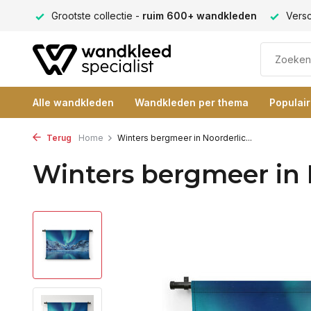
ng 9+
Grootste collectie -
ruim 600+ wandkleden
Versc
Alle wandkleden
Wandkleden per thema
Populai
Terug
Home
Winters bergmeer in Noorderlic...
Winters bergmeer in 