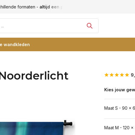
hillende formaten -
altijd een passende maat
Vele blije klan
re wandkleden
Noorderlicht
9
Kies jouw gew
Maat S - 90 x 
Maat M - 120 x