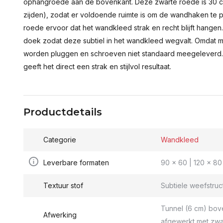
ophangroede aan de bovenkant. Deze zwarte roede is 30 c
zijden), zodat er voldoende ruimte is om de wandhaken te p
roede ervoor dat het wandkleed strak en recht blijft hange
doek zodat deze subtiel in het wandkleed wegvalt. Omdat 
worden pluggen en schroeven niet standaard meegeleverd.
geeft het direct een strak en stijlvol resultaat.
Productdetails
Categorie
Wandkleed
Leverbare formaten
90 x 60 | 120 x 80 
Textuur stof
Subtiele weefstruc
Tunnel (6 cm) bov
Afwerking
afgewerkt met zwa