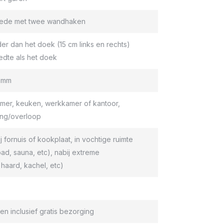
roede met twee wandhaken
er dan het doek (15 cm links en rechts)
edte als het doek
9 mm
er, keuken, werkkamer of kantoor,
ang/overloop
ij fornuis of kookplaat, in vochtige ruimte
d, sauna, etc), nabij extreme
haard, kachel, etc)
en inclusief gratis bezorging