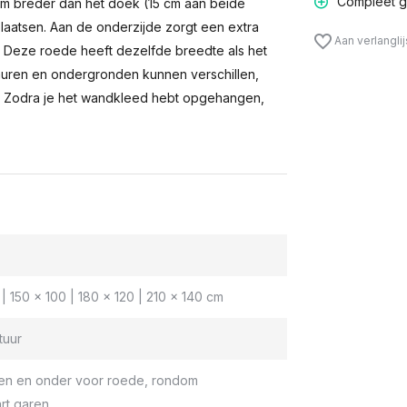
Compleet g
m breder dan het doek (15 cm aan beide
laatsen. Aan de onderzijde zorgt een extra
Aan verlangli
n. Deze roede heeft dezelfde breedte als het
muren en ondergronden kunnen verschillen,
 Zodra je het wandkleed hebt opgehangen,
| 150 x 100 | 180 x 120 | 210 x 140 cm
tuur
en en onder voor roede, rondom
rt garen