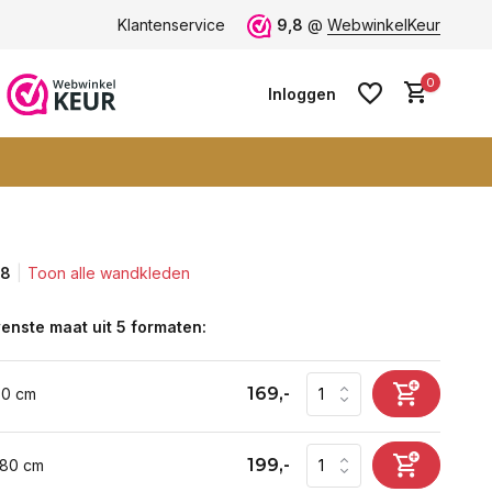
ten -
klantbeoordeling 9+
Klantenservice
Grootste collectie -
9,8
@
WebwinkelKeur
ruim 600+ wa
0
Inloggen
,8
Toon alle wandkleden
Account aanmaken
Account aanmaken
enste maat uit 5 formaten:
169,-
60 cm
199,-
 80 cm