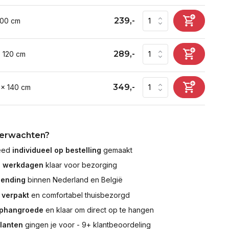
239,-
100 cm
289,-
x 120 cm
349,-
 x 140 cm
verwachten?
leed
individueel op bestelling
gemaakt
7 werkdagen
klaar voor bezorging
zending
binnen Nederland en België
 verpakt
en comfortabel thuisbezorgd
ophangroede
en klaar om direct op te hangen
klanten
gingen je voor - 9+ klantbeoordeling