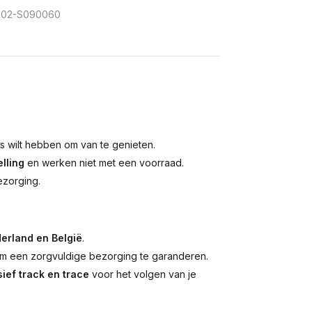
302-S090060
is wilt hebben om van te genieten.
lling
en werken niet met een voorraad.
ezorging.
erland en België
.
 een zorgvuldige bezorging te garanderen.
ief track en trace
voor het volgen van je