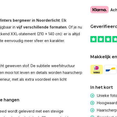
Ach
inters bergmeer in Noorderlicht
. Elk
Geverifieer
ijgbaar in
vijf verschillende formaten
. Of je nu
end XXL-statement (210 × 140 cm): er is altijd
imte eenvoudig meer sfeer en karakter.
Makkelijk en
t geweven stof. De subtiele weefstructuur
men mooi tot leven en details worden haarscherp
rieur, met als extra voordeel een licht
In het kort
Unieke fot
te hangen
Hoogwaardig
Haarscherpe
eed wordt geleverd met een stevige