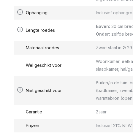
Ophanging
Inclusief ophang
Boven:
30 cm bred
Lengte roedes
Onder:
zelfde bre
Materiaal roedes
Zwart staal in Ø 2
Woonkamer, eetkam
Wel geschikt voor
slaapkamer, hal/g
Buiten/in de tuin, b
Niet geschikt voor
(badkamer, zwemba
warmtebron (open 
Garantie
2 jaar
Prijzen
Inclusief 21% BTW 