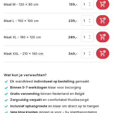
Maat M - 120 x 80 cm
199,-
Maat L - 150 x 100 cm
239,-
Maat XL - 180 x 120 cm
289,-
Maat XXL - 210 x 140 cm
349,-
Wat kun je verwachten?
Elk wandkleed
individueel op bestelling
gemaakt
Binnen 5-7 werkdagen
klaar voor bezorging
Gratis verzending
binnen Nederland en België
Zorgvuldig verpakt
en comfortabel thuisbezorgd
Inclusief ophangroede
en klaar om direct op te hangen
Vele blije klanten
gingen je voor - 9+ klantbeoordeling