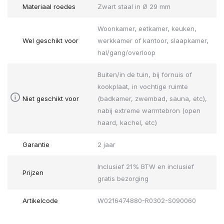
Materiaal roedes
Zwart staal in Ø 29 mm
Woonkamer, eetkamer, keuken,
Wel geschikt voor
werkkamer of kantoor, slaapkamer,
hal/gang/overloop
Buiten/in de tuin, bij fornuis of
kookplaat, in vochtige ruimte
Niet geschikt voor
(badkamer, zwembad, sauna, etc),
nabij extreme warmtebron (open
haard, kachel, etc)
Garantie
2 jaar
Inclusief 21% BTW en inclusief
Prijzen
gratis bezorging
Artikelcode
W0216474880-R0302-S090060