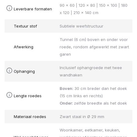
90 x 60 | 120 x 80 | 150 x 100 | 180
Leverbare formaten
x 120 | 210 x 140 cm
Textuur stof
Subtiele weefstructuur
Tunnel (6 cm) boven en onder voor
Afwerking
roede, rondom afgewerkt met zwart
garen
Inclusief ophangroede met twee
Ophanging
wandhaken
Boven:
30 cm breder dan het doek
Lengte roedes
(15 cm links en rechts)
Onder:
zelfde breedte als het doek
Materiaal roedes
Zwart staal in Ø 29 mm
Woonkamer, eetkamer, keuken,