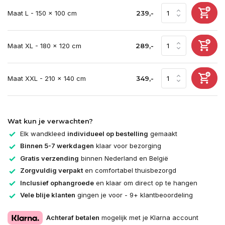
Maat L - 150 x 100 cm
239,-
Maat XL - 180 x 120 cm
289,-
Maat XXL - 210 x 140 cm
349,-
Wat kun je verwachten?
Elk wandkleed
individueel op bestelling
gemaakt
Binnen 5-7 werkdagen
klaar voor bezorging
Gratis verzending
binnen Nederland en België
Zorgvuldig verpakt
en comfortabel thuisbezorgd
Inclusief ophangroede
en klaar om direct op te hangen
Vele blije klanten
gingen je voor - 9+ klantbeoordeling
Achteraf betalen
mogelijk met je Klarna account