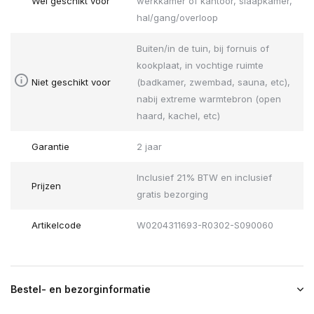
Wel geschikt voor
werkkamer of kantoor, slaapkamer,
hal/gang/overloop
Buiten/in de tuin, bij fornuis of
kookplaat, in vochtige ruimte
Niet geschikt voor
(badkamer, zwembad, sauna, etc),
nabij extreme warmtebron (open
haard, kachel, etc)
Garantie
2 jaar
Inclusief 21% BTW en inclusief
Prijzen
gratis bezorging
Artikelcode
W0204311693-R0302-S090060
Bestel- en bezorginformatie