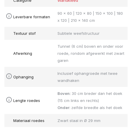
Categorie
Wandkleed
90 x 60 | 120 x 80 | 150 x 100 | 180
Leverbare formaten
x 120 | 210 x 140 cm
Textuur stof
Subtiele weefstructuur
Tunnel (6 cm) boven en onder voor
Afwerking
roede, rondom afgewerkt met zwart
garen
Inclusief ophangroede met twee
Ophanging
wandhaken
Boven:
30 cm breder dan het doek
Lengte roedes
(15 cm links en rechts)
Onder:
zelfde breedte als het doek
Materiaal roedes
Zwart staal in Ø 29 mm