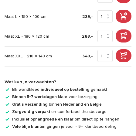
Maat L - 150 x 100 cm
239,-
Maat XL - 180 x 120 cm
289,-
Maat XXL - 210 x 140 cm
349,-
Wat kun je verwachten?
Elk wandkleed
individueel op bestelling
gemaakt
Binnen 5-7 werkdagen
klaar voor bezorging
Gratis verzending
binnen Nederland en België
Zorgvuldig verpakt
en comfortabel thuisbezorgd
Inclusief ophangroede
en klaar om direct op te hangen
Vele blije klanten
gingen je voor - 9+ klantbeoordeling