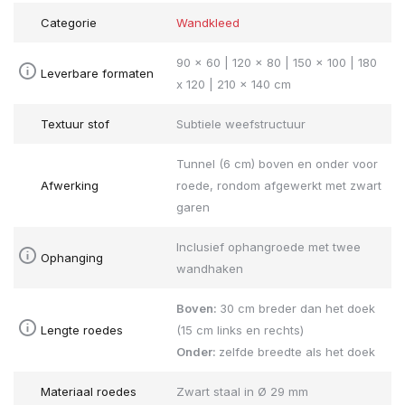
Categorie
Wandkleed
90 x 60 | 120 x 80 | 150 x 100 | 180
Leverbare formaten
x 120 | 210 x 140 cm
Textuur stof
Subtiele weefstructuur
Tunnel (6 cm) boven en onder voor
Afwerking
roede, rondom afgewerkt met zwart
garen
Inclusief ophangroede met twee
Ophanging
wandhaken
Boven:
30 cm breder dan het doek
Lengte roedes
(15 cm links en rechts)
Onder:
zelfde breedte als het doek
Materiaal roedes
Zwart staal in Ø 29 mm