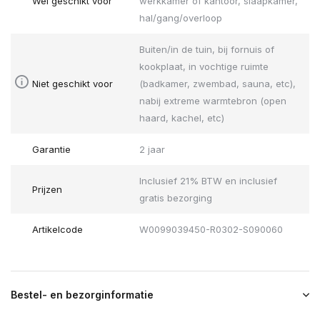
Wel geschikt voor
werkkamer of kantoor, slaapkamer,
hal/gang/overloop
Buiten/in de tuin, bij fornuis of
kookplaat, in vochtige ruimte
Niet geschikt voor
(badkamer, zwembad, sauna, etc),
nabij extreme warmtebron (open
haard, kachel, etc)
Garantie
2 jaar
Inclusief 21% BTW en inclusief
Prijzen
gratis bezorging
Artikelcode
W0099039450-R0302-S090060
Bestel- en bezorginformatie