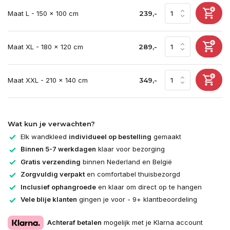
Maat L - 150 x 100 cm
239,-
Maat XL - 180 x 120 cm
289,-
Maat XXL - 210 x 140 cm
349,-
Wat kun je verwachten?
Elk wandkleed
individueel op bestelling
gemaakt
Binnen 5-7 werkdagen
klaar voor bezorging
Gratis verzending
binnen Nederland en België
Zorgvuldig verpakt
en comfortabel thuisbezorgd
Inclusief ophangroede
en klaar om direct op te hangen
Vele blije klanten
gingen je voor - 9+ klantbeoordeling
Achteraf betalen
mogelijk met je Klarna account