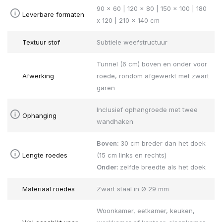
90 x 60 | 120 x 80 | 150 x 100 | 180
Leverbare formaten
x 120 | 210 x 140 cm
Textuur stof
Subtiele weefstructuur
Tunnel (6 cm) boven en onder voor
Afwerking
roede, rondom afgewerkt met zwart
garen
Inclusief ophangroede met twee
Ophanging
wandhaken
Boven:
30 cm breder dan het doek
Lengte roedes
(15 cm links en rechts)
Onder:
zelfde breedte als het doek
Materiaal roedes
Zwart staal in Ø 29 mm
Woonkamer, eetkamer, keuken,