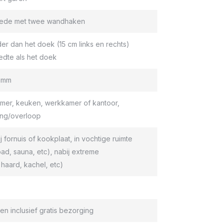
roede met twee wandhaken
er dan het doek (15 cm links en rechts)
edte als het doek
9 mm
er, keuken, werkkamer of kantoor,
ang/overloop
ij fornuis of kookplaat, in vochtige ruimte
d, sauna, etc), nabij extreme
haard, kachel, etc)
en inclusief gratis bezorging