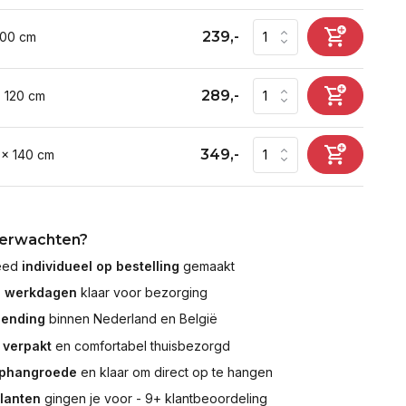
239,-
100 cm
289,-
x 120 cm
349,-
 x 140 cm
verwachten?
leed
individueel op bestelling
gemaakt
7 werkdagen
klaar voor bezorging
zending
binnen Nederland en België
 verpakt
en comfortabel thuisbezorgd
ophangroede
en klaar om direct op te hangen
klanten
gingen je voor - 9+ klantbeoordeling