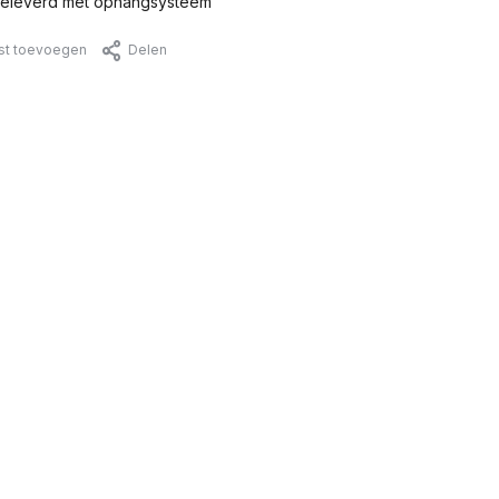
eleverd met ophangsysteem
jst toevoegen
Delen