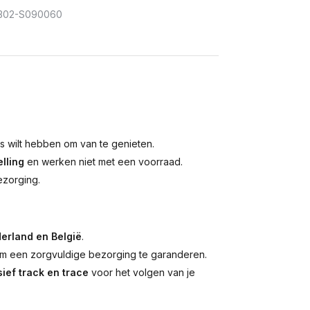
302-S090060
is wilt hebben om van te genieten.
lling
en werken niet met een voorraad.
ezorging.
erland en België
.
 een zorgvuldige bezorging te garanderen.
ief track en trace
voor het volgen van je