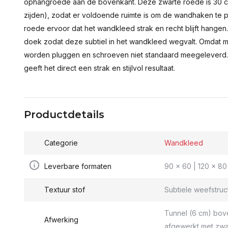
ophangroede aan de bovenkant. Deze zwarte roede is 30 c
zijden), zodat er voldoende ruimte is om de wandhaken te p
roede ervoor dat het wandkleed strak en recht blijft hange
doek zodat deze subtiel in het wandkleed wegvalt. Omdat 
worden pluggen en schroeven niet standaard meegeleverd.
geeft het direct een strak en stijlvol resultaat.
Productdetails
Categorie
Wandkleed
Leverbare formaten
90 x 60 | 120 x 80 
Textuur stof
Subtiele weefstruc
Tunnel (6 cm) bov
Afwerking
afgewerkt met zwa