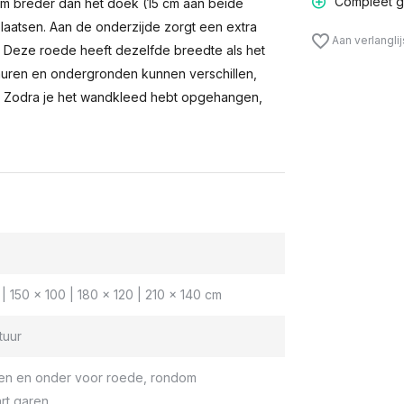
Compleet g
m breder dan het doek (15 cm aan beide
laatsen. Aan de onderzijde zorgt een extra
Aan verlangli
n. Deze roede heeft dezelfde breedte als het
muren en ondergronden kunnen verschillen,
 Zodra je het wandkleed hebt opgehangen,
| 150 x 100 | 180 x 120 | 210 x 140 cm
tuur
en en onder voor roede, rondom
rt garen