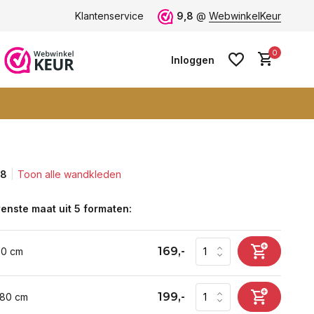
ten -
klantbeoordeling 9+
Klantenservice
Grootste collectie -
9,8
@
WebwinkelKeur
ruim 600+ wa
0
Inloggen
,8
Toon alle wandkleden
Account aanmaken
Account aanmaken
enste maat uit 5 formaten:
169,-
60 cm
199,-
 80 cm