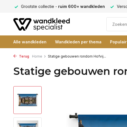
ng 9+
Grootste collectie -
ruim 600+ wandkleden
Versc
Alle wandkleden
Wandkleden per thema
Populai
Terug
Home
Statige gebouwen rondom Hofvij...
Statige gebouwen ro