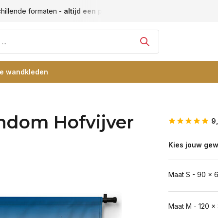
hillende formaten -
altijd een passende maat
Vele blije klan
re wandkleden
ndom Hofvijver
9
Kies jouw gew
Maat S - 90 x 
Maat M - 120 x