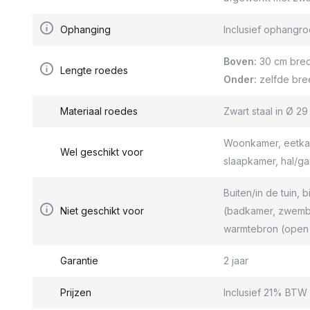
Ophanging
Inclusief ophang
Boven:
30 cm bred
Lengte roedes
Onder:
zelfde bre
Materiaal roedes
Zwart staal in Ø 2
Woonkamer, eetkam
Wel geschikt voor
slaapkamer, hal/g
Buiten/in de tuin, b
Niet geschikt voor
(badkamer, zwemba
warmtebron (open 
Garantie
2 jaar
Prijzen
Inclusief 21% BTW 