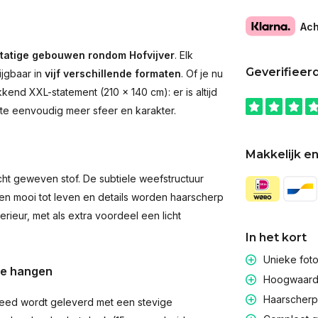
Ach
tatige gebouwen rondom Hofvijver
. Elk
Geverifieer
ijgbaar in
vijf verschillende formaten
. Of je nu
end XXL-statement (210 × 140 cm): er is altijd
imte eenvoudig meer sfeer en karakter.
Makkelijk en
t geweven stof. De subtiele weefstructuur
men mooi tot leven en details worden haarscherp
rieur, met als extra voordeel een licht
In het kort
Unieke fot
te hangen
Hoogwaardig
Haarscherpe
eed wordt geleverd met een stevige