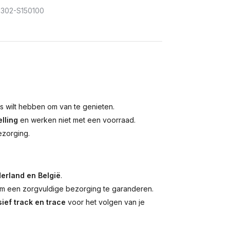
302-S150100
is wilt hebben om van te genieten.
lling
en werken niet met een voorraad.
ezorging.
erland en België
.
 een zorgvuldige bezorging te garanderen.
ief track en trace
voor het volgen van je