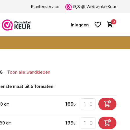
g 9+
Grootste collectie -
Klantenservice
ruim 600+ wandkleden
9,8
@
WebwinkelKeur
0
Inloggen
,8
Toon alle wandkleden
Account aanmaken
Account aanmaken
enste maat uit 5 formaten:
169,-
60 cm
199,-
 80 cm