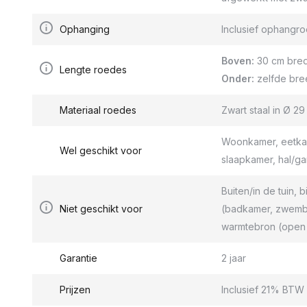
Ophanging
Inclusief ophang
Boven:
30 cm bred
Lengte roedes
Onder:
zelfde bre
Materiaal roedes
Zwart staal in Ø 2
Woonkamer, eetkam
Wel geschikt voor
slaapkamer, hal/g
Buiten/in de tuin, b
Niet geschikt voor
(badkamer, zwemba
warmtebron (open 
Garantie
2 jaar
Prijzen
Inclusief 21% BTW 