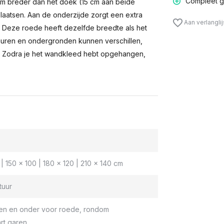
Compleet g
m breder dan het doek (15 cm aan beide
laatsen. Aan de onderzijde zorgt een extra
Aan verlangli
n. Deze roede heeft dezelfde breedte als het
muren en ondergronden kunnen verschillen,
 Zodra je het wandkleed hebt opgehangen,
| 150 x 100 | 180 x 120 | 210 x 140 cm
tuur
en en onder voor roede, rondom
rt garen