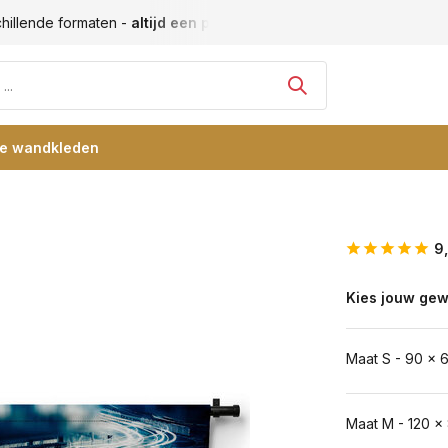
tijd een passende maat
Vele blije klanten -
klantbeoordelin
re wandkleden
9
Kies jouw gew
Maat S - 90 x 
Maat M - 120 x