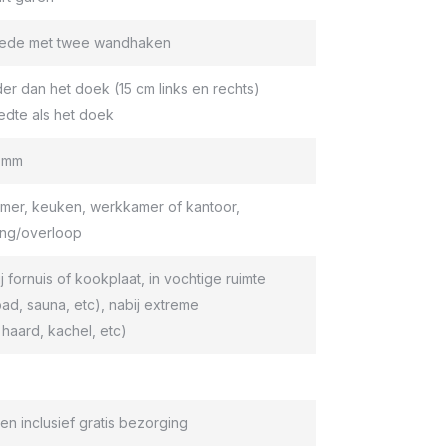
roede met twee wandhaken
er dan het doek (15 cm links en rechts)
edte als het doek
9 mm
er, keuken, werkkamer of kantoor,
ang/overloop
ij fornuis of kookplaat, in vochtige ruimte
d, sauna, etc), nabij extreme
haard, kachel, etc)
en inclusief gratis bezorging