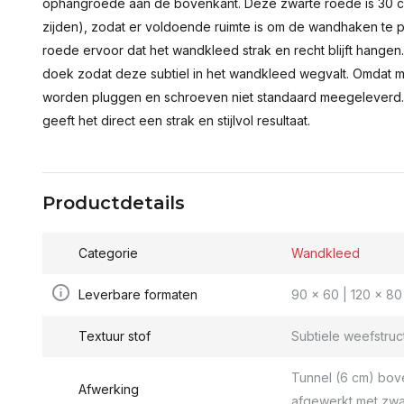
ophangroede aan de bovenkant. Deze zwarte roede is 30 c
zijden), zodat er voldoende ruimte is om de wandhaken te p
roede ervoor dat het wandkleed strak en recht blijft hange
doek zodat deze subtiel in het wandkleed wegvalt. Omdat 
worden pluggen en schroeven niet standaard meegeleverd.
geeft het direct een strak en stijlvol resultaat.
Productdetails
Categorie
Wandkleed
Leverbare formaten
90 x 60 | 120 x 80 
Textuur stof
Subtiele weefstruc
Tunnel (6 cm) bov
Afwerking
afgewerkt met zwa