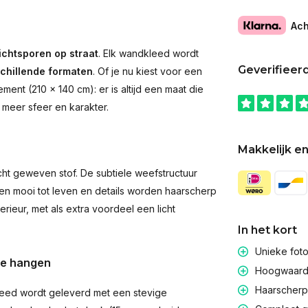
Ach
ichtsporen op straat
. Elk wandkleed wordt
Geverifieer
schillende formaten
. Of je nu kiest voor een
ent (210 × 140 cm): er is altijd een maat die
 meer sfeer en karakter.
Makkelijk en
t geweven stof. De subtiele weefstructuur
men mooi tot leven en details worden haarscherp
rieur, met als extra voordeel een licht
In het kort
Unieke fot
te hangen
Hoogwaardig
Haarscherpe
eed wordt geleverd met een stevige