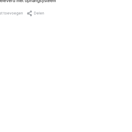
eleverd met ophangsysteem
jst toevoegen
Delen