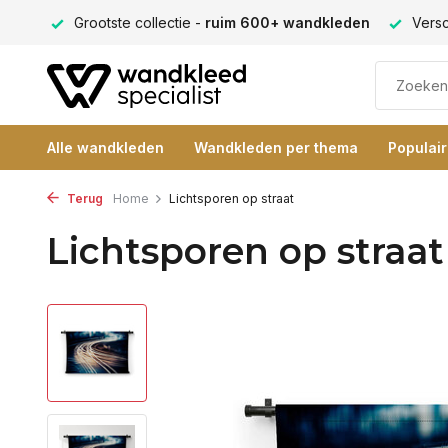
llectie -
ruim 600+ wandkleden
Verschillende formaten -
al
Alle wandkleden
Wandkleden per thema
Populai
Terug
Home
Lichtsporen op straat
Lichtsporen op straat