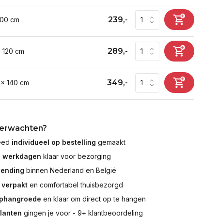
239,-
100 cm
289,-
x 120 cm
349,-
 x 140 cm
verwachten?
leed
individueel op bestelling
gemaakt
7 werkdagen
klaar voor bezorging
zending
binnen Nederland en België
 verpakt
en comfortabel thuisbezorgd
ophangroede
en klaar om direct op te hangen
klanten
gingen je voor - 9+ klantbeoordeling