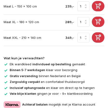
Maat L - 150 x 100 cm
239,-
Maat XL - 180 x 120 cm
289,-
Maat XXL - 210 x 140 cm
349,-
Wat kun je verwachten?
Elk wandkleed
individueel op bestelling
gemaakt
Binnen 5-7 werkdagen
klaar voor bezorging
Gratis verzending
binnen Nederland en België
Zorgvuldig verpakt
en comfortabel thuisbezorgd
Inclusief ophangroede
en klaar om direct op te hangen
Vele blije klanten
gingen je voor - 9+ klantbeoordeling
Achteraf betalen
mogelijk met je Klarna account