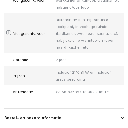
Wel geschikt voor
werkkamer of kantoor, slaapkamer,
hal/gang/overloop
Buiten/in de tuin, bij fornuis of
kookplaat, in vochtige ruimte
Niet geschikt voor
(badkamer, zwembad, sauna, etc),
nabij extreme warmtebron (open
haard, kachel, etc)
Garantie
2 jaar
Inclusief 21% BTW en inclusief
Prijzen
gratis bezorging
Artikelcode
W0561836857-R0302-S180120
Bestel- en bezorginformatie