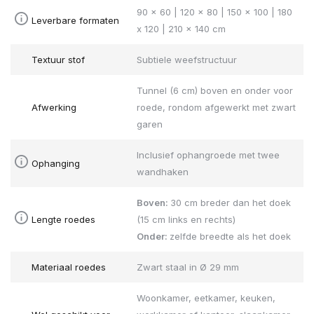
90 x 60 | 120 x 80 | 150 x 100 | 180
Leverbare formaten
x 120 | 210 x 140 cm
Textuur stof
Subtiele weefstructuur
Tunnel (6 cm) boven en onder voor
Afwerking
roede, rondom afgewerkt met zwart
garen
Inclusief ophangroede met twee
Ophanging
wandhaken
Boven:
30 cm breder dan het doek
Lengte roedes
(15 cm links en rechts)
Onder:
zelfde breedte als het doek
Materiaal roedes
Zwart staal in Ø 29 mm
Woonkamer, eetkamer, keuken,