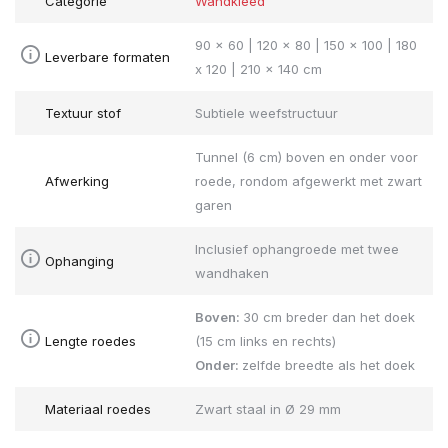
Categorie
Wandkleed
90 x 60 | 120 x 80 | 150 x 100 | 180
Leverbare formaten
x 120 | 210 x 140 cm
Textuur stof
Subtiele weefstructuur
Tunnel (6 cm) boven en onder voor
Afwerking
roede, rondom afgewerkt met zwart
garen
Inclusief ophangroede met twee
Ophanging
wandhaken
Boven:
30 cm breder dan het doek
Lengte roedes
(15 cm links en rechts)
Onder:
zelfde breedte als het doek
Materiaal roedes
Zwart staal in Ø 29 mm