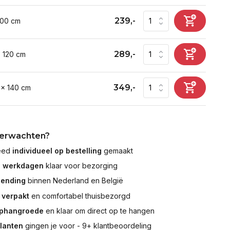
239,-
100 cm
289,-
x 120 cm
349,-
 x 140 cm
verwachten?
leed
individueel op bestelling
gemaakt
7 werkdagen
klaar voor bezorging
zending
binnen Nederland en België
 verpakt
en comfortabel thuisbezorgd
ophangroede
en klaar om direct op te hangen
klanten
gingen je voor - 9+ klantbeoordeling