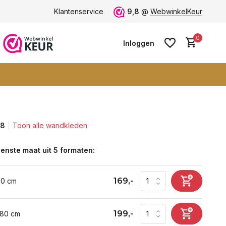
ten -
klantbeoordeling 9+
Klantenservice
Grootste collectie -
9,8
@
WebwinkelKeur
ruim 600+ wa
0
Inloggen
,8
Toon alle wandkleden
Account aanmaken
Account aanmaken
enste maat uit 5 formaten:
169,-
60 cm
199,-
 80 cm