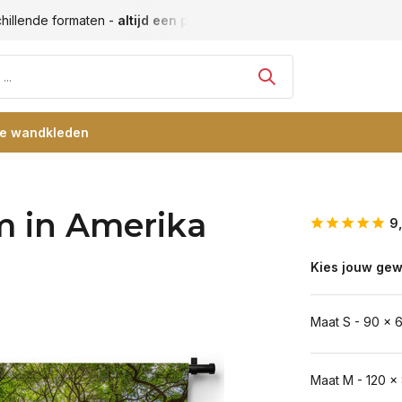
hillende formaten -
altijd een passende maat
Vele blije klan
re wandkleden
m in Amerika
9
Kies jouw gew
Maat S - 90 x 
Maat M - 120 x