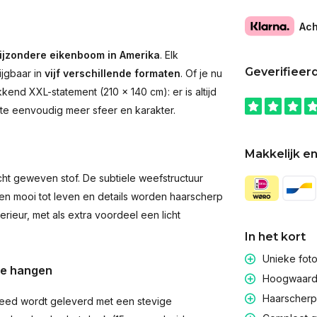
Ach
ijzondere eikenboom in Amerika
. Elk
Geverifieer
ijgbaar in
vijf verschillende formaten
. Of je nu
end XXL-statement (210 × 140 cm): er is altijd
imte eenvoudig meer sfeer en karakter.
Makkelijk en
t geweven stof. De subtiele weefstructuur
men mooi tot leven en details worden haarscherp
rieur, met als extra voordeel een licht
In het kort
Unieke fot
te hangen
Hoogwaardig
Haarscherpe
eed wordt geleverd met een stevige