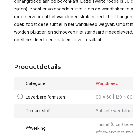
ophangroede aan de bovenkant. Deze zwarte roede is 30 c
zijden), zodat er voldoende ruimte is om de wandhaken te p
roede ervoor dat het wandkleed strak en recht blijft hange
doek zodat deze subtiel in het wandkleed wegvalt. Omdat 
worden pluggen en schroeven niet standaard meegeleverd.
geeft het direct een strak en stijlvol resultaat.
Productdetails
Categorie
Wandkleed
Leverbare formaten
90 x 60 | 120 x 80 
Textuur stof
Subtiele weefstruc
Tunnel (6 cm) bov
Afwerking
afgewerkt met zwa