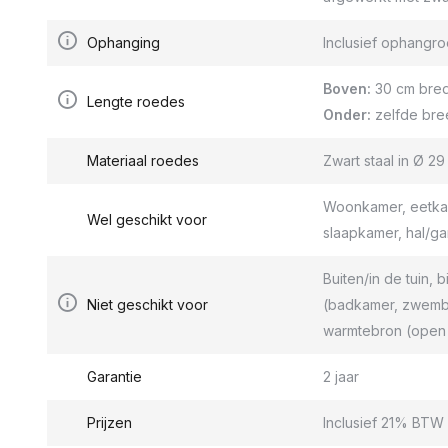
Ophanging
Inclusief ophang
Boven:
30 cm bred
Lengte roedes
Onder:
zelfde bre
Materiaal roedes
Zwart staal in Ø 2
Woonkamer, eetkam
Wel geschikt voor
slaapkamer, hal/g
Buiten/in de tuin, b
Niet geschikt voor
(badkamer, zwemba
warmtebron (open 
Garantie
2 jaar
Prijzen
Inclusief 21% BTW 