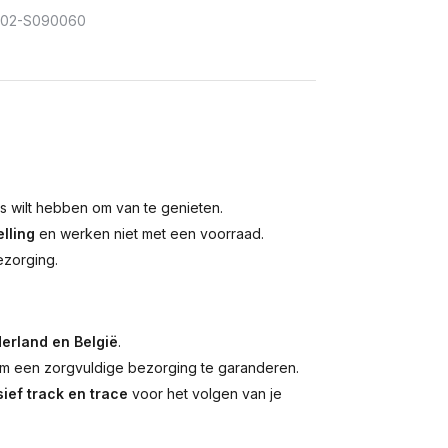
302-S090060
is wilt hebben om van te genieten.
lling
en werken niet met een voorraad.
ezorging.
erland en België
.
 een zorgvuldige bezorging te garanderen.
ief track en trace
voor het volgen van je