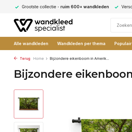
ng 9+
Grootste collectie -
ruim 600+ wandkleden
Versc
Alle wandkleden
Wandkleden per thema
Populai
Terug
Home
Bijzondere eikenboom in Amerik...
Bijzondere eikenboo