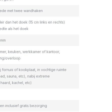
roede met twee wandhaken
er dan het doek (15 cm links en rechts)
edte als het doek
9 mm
er, keuken, werkkamer of kantoor,
ang/overloop
ij fornuis of kookplaat, in vochtige ruimte
d, sauna, etc), nabij extreme
haard, kachel, etc)
en inclusief gratis bezorging