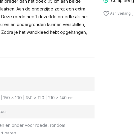
Compleet g
m breder dan het doek (15 cm aan beide
laatsen. Aan de onderzijde zorgt een extra
Aan verlangli
n. Deze roede heeft dezelfde breedte als het
muren en ondergronden kunnen verschillen,
 Zodra je het wandkleed hebt opgehangen,
| 150 x 100 | 180 x 120 | 210 x 140 cm
tuur
en en onder voor roede, rondom
rt garen