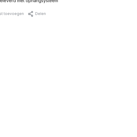
eleverd met ophangsysteem
jst toevoegen
Delen