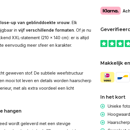
Ach
lose-up van geblinddoekte vrouw
. Elk
Geverifieer
ijgbaar in
vijf verschillende formaten
. Of je nu
end XXL-statement (210 × 140 cm): er is altijd
imte eenvoudig meer sfeer en karakter.
Makkelijk en
t geweven stof. De subtiele weefstructuur
men mooi tot leven en details worden haarscherp
rieur, met als extra voordeel een licht
In het kort
Unieke fot
te hangen
Hoogwaardig
Haarscherpe
eed wordt geleverd met een stevige