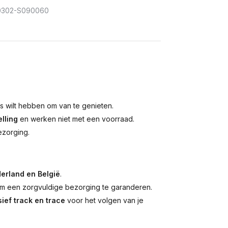
302-S090060
is wilt hebben om van te genieten.
lling
en werken niet met een voorraad.
ezorging.
erland en België
.
 een zorgvuldige bezorging te garanderen.
ief track en trace
voor het volgen van je