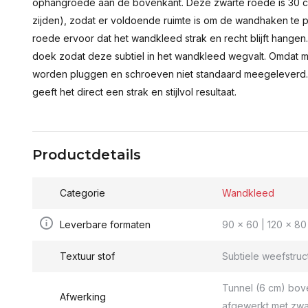
ophangroede aan de bovenkant. Deze zwarte roede is 30 c
zijden), zodat er voldoende ruimte is om de wandhaken te p
roede ervoor dat het wandkleed strak en recht blijft hange
doek zodat deze subtiel in het wandkleed wegvalt. Omdat 
worden pluggen en schroeven niet standaard meegeleverd.
geeft het direct een strak en stijlvol resultaat.
Productdetails
Categorie
Wandkleed
Leverbare formaten
90 x 60 | 120 x 80 
Textuur stof
Subtiele weefstruc
Tunnel (6 cm) bov
Afwerking
afgewerkt met zwa