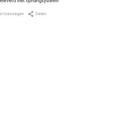
eleverd met ophangsysteem
jst toevoegen
Delen