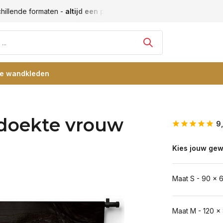
hillende formaten -
altijd een passende maat
Vele blije klan
re wandkleden
ddoekte vrouw
9
Kies jouw gew
Maat S - 90 x 
Maat M - 120 x