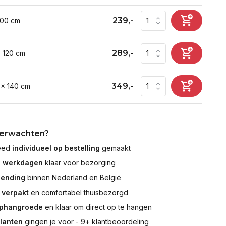
239,-
100 cm
289,-
x 120 cm
349,-
 x 140 cm
verwachten?
leed
individueel op bestelling
gemaakt
7 werkdagen
klaar voor bezorging
zending
binnen Nederland en België
 verpakt
en comfortabel thuisbezorgd
ophangroede
en klaar om direct op te hangen
klanten
gingen je voor - 9+ klantbeoordeling