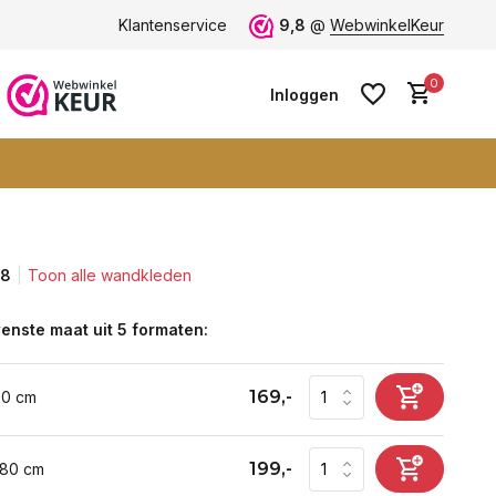
ten -
klantbeoordeling 9+
Klantenservice
Grootste collectie -
9,8
@
WebwinkelKeur
ruim 600+ wa
0
Inloggen
,8
Toon alle wandkleden
Account aanmaken
Account aanmaken
enste maat uit 5 formaten:
169,-
60 cm
199,-
 80 cm