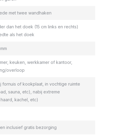
roede met twee wandhaken
er dan het doek (15 cm links en rechts)
edte als het doek
9 mm
er, keuken, werkkamer of kantoor,
ang/overloop
ij fornuis of kookplaat, in vochtige ruimte
d, sauna, etc), nabij extreme
haard, kachel, etc)
en inclusief gratis bezorging