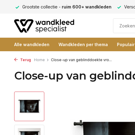
ng 9+
Grootste collectie -
ruim 600+ wandkleden
Versc
Alle wandkleden
Wandkleden per thema
Populai
Terug
Home
Close-up van geblinddoekte vro...
Close-up van geblin