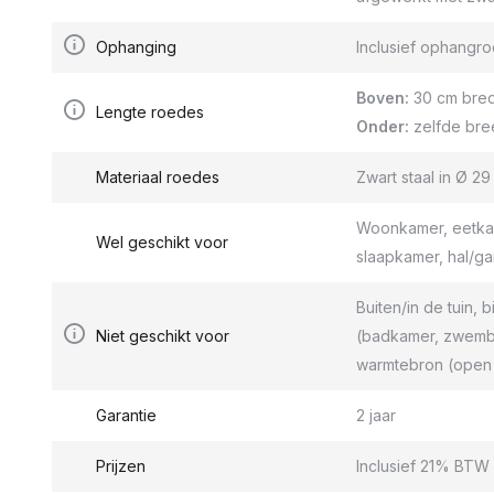
Ophanging
Inclusief ophang
Boven:
30 cm bred
Lengte roedes
Onder:
zelfde bre
Materiaal roedes
Zwart staal in Ø 2
Woonkamer, eetkam
Wel geschikt voor
slaapkamer, hal/g
Buiten/in de tuin, b
Niet geschikt voor
(badkamer, zwemba
warmtebron (open 
Garantie
2 jaar
Prijzen
Inclusief 21% BTW 