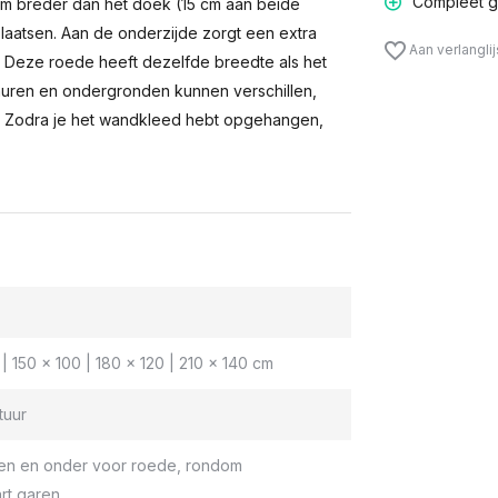
Compleet g
m breder dan het doek (15 cm aan beide
laatsen. Aan de onderzijde zorgt een extra
Aan verlangli
n. Deze roede heeft dezelfde breedte als het
muren en ondergronden kunnen verschillen,
 Zodra je het wandkleed hebt opgehangen,
| 150 x 100 | 180 x 120 | 210 x 140 cm
tuur
en en onder voor roede, rondom
rt garen