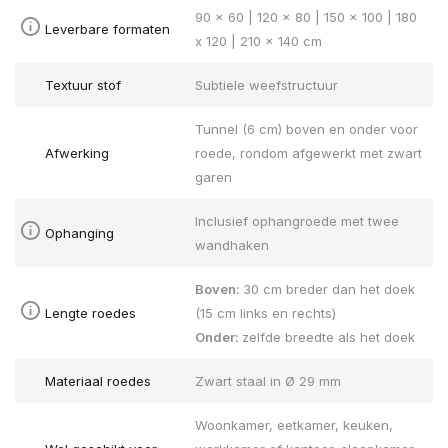
90 x 60 | 120 x 80 | 150 x 100 | 180
Leverbare formaten
x 120 | 210 x 140 cm
Textuur stof
Subtiele weefstructuur
Tunnel (6 cm) boven en onder voor
Afwerking
roede, rondom afgewerkt met zwart
garen
Inclusief ophangroede met twee
Ophanging
wandhaken
Boven:
30 cm breder dan het doek
Lengte roedes
(15 cm links en rechts)
Onder:
zelfde breedte als het doek
Materiaal roedes
Zwart staal in Ø 29 mm
Woonkamer, eetkamer, keuken,