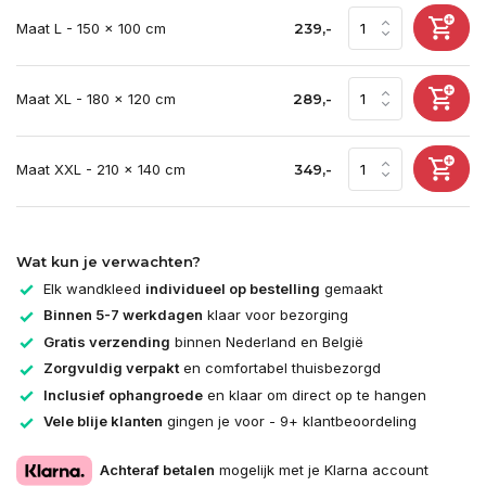
Maat L - 150 x 100 cm
239,-
Maat XL - 180 x 120 cm
289,-
Maat XXL - 210 x 140 cm
349,-
Wat kun je verwachten?
Elk wandkleed
individueel op bestelling
gemaakt
Binnen 5-7 werkdagen
klaar voor bezorging
Gratis verzending
binnen Nederland en België
Zorgvuldig verpakt
en comfortabel thuisbezorgd
Inclusief ophangroede
en klaar om direct op te hangen
Vele blije klanten
gingen je voor - 9+ klantbeoordeling
Achteraf betalen
mogelijk met je Klarna account