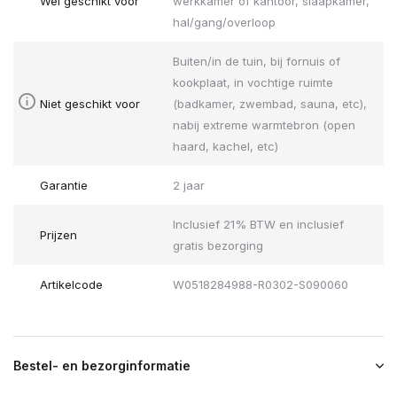
Wel geschikt voor
werkkamer of kantoor, slaapkamer,
hal/gang/overloop
Buiten/in de tuin, bij fornuis of
kookplaat, in vochtige ruimte
Niet geschikt voor
(badkamer, zwembad, sauna, etc),
nabij extreme warmtebron (open
haard, kachel, etc)
Garantie
2 jaar
Inclusief 21% BTW en inclusief
Prijzen
gratis bezorging
Artikelcode
W0518284988-R0302-S090060
Bestel- en bezorginformatie