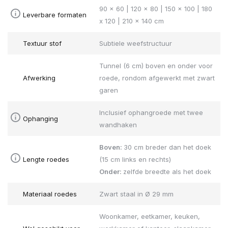
90 x 60 | 120 x 80 | 150 x 100 | 180
Leverbare formaten
x 120 | 210 x 140 cm
Textuur stof
Subtiele weefstructuur
Tunnel (6 cm) boven en onder voor
Afwerking
roede, rondom afgewerkt met zwart
garen
Inclusief ophangroede met twee
Ophanging
wandhaken
Boven:
30 cm breder dan het doek
Lengte roedes
(15 cm links en rechts)
Onder:
zelfde breedte als het doek
Materiaal roedes
Zwart staal in Ø 29 mm
Woonkamer, eetkamer, keuken,