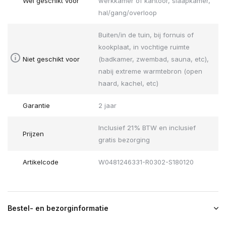
Wel geschikt voor
werkkamer of kantoor, slaapkamer,
hal/gang/overloop
Buiten/in de tuin, bij fornuis of
kookplaat, in vochtige ruimte
Niet geschikt voor
(badkamer, zwembad, sauna, etc),
nabij extreme warmtebron (open
haard, kachel, etc)
Garantie
2 jaar
Inclusief 21% BTW en inclusief
Prijzen
gratis bezorging
Artikelcode
W0481246331-R0302-S180120
Bestel- en bezorginformatie