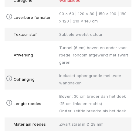
Categorie
Wandkleed
90 x 60 | 120 x 80 | 150 x 100 | 180
Leverbare formaten
x 120 | 210 x 140 cm
Textuur stof
Subtiele weefstructuur
Tunnel (6 cm) boven en onder voor
Afwerking
roede, rondom afgewerkt met zwart
garen
Inclusief ophangroede met twee
Ophanging
wandhaken
Boven:
30 cm breder dan het doek
Lengte roedes
(15 cm links en rechts)
Onder:
zelfde breedte als het doek
Materiaal roedes
Zwart staal in Ø 29 mm