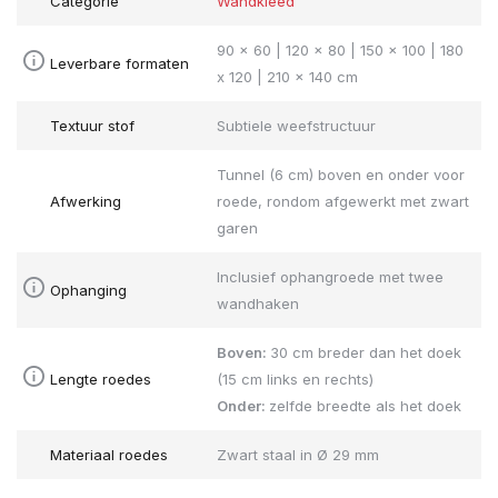
Categorie
Wandkleed
90 x 60 | 120 x 80 | 150 x 100 | 180
Leverbare formaten
x 120 | 210 x 140 cm
Textuur stof
Subtiele weefstructuur
Tunnel (6 cm) boven en onder voor
Afwerking
roede, rondom afgewerkt met zwart
garen
Inclusief ophangroede met twee
Ophanging
wandhaken
Boven:
30 cm breder dan het doek
Lengte roedes
(15 cm links en rechts)
Onder:
zelfde breedte als het doek
Materiaal roedes
Zwart staal in Ø 29 mm