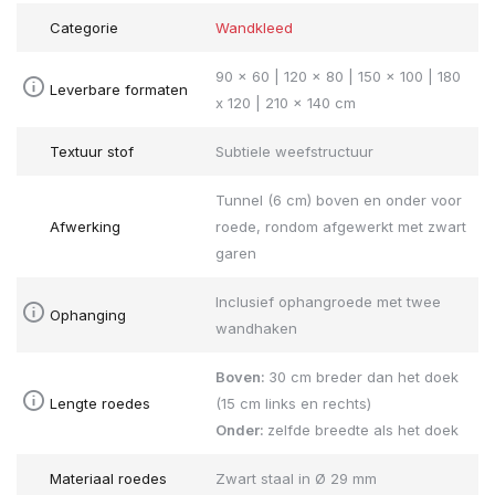
Categorie
Wandkleed
90 x 60 | 120 x 80 | 150 x 100 | 180
Leverbare formaten
x 120 | 210 x 140 cm
Textuur stof
Subtiele weefstructuur
Tunnel (6 cm) boven en onder voor
Afwerking
roede, rondom afgewerkt met zwart
garen
Inclusief ophangroede met twee
Ophanging
wandhaken
Boven:
30 cm breder dan het doek
Lengte roedes
(15 cm links en rechts)
Onder:
zelfde breedte als het doek
Materiaal roedes
Zwart staal in Ø 29 mm