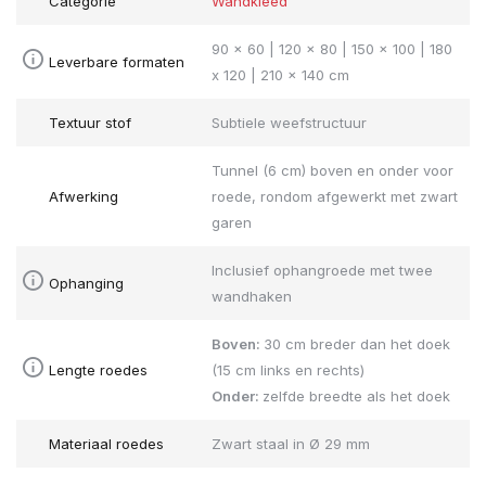
Categorie
Wandkleed
90 x 60 | 120 x 80 | 150 x 100 | 180
Leverbare formaten
x 120 | 210 x 140 cm
Textuur stof
Subtiele weefstructuur
Tunnel (6 cm) boven en onder voor
Afwerking
roede, rondom afgewerkt met zwart
garen
Inclusief ophangroede met twee
Ophanging
wandhaken
Boven:
30 cm breder dan het doek
Lengte roedes
(15 cm links en rechts)
Onder:
zelfde breedte als het doek
Materiaal roedes
Zwart staal in Ø 29 mm