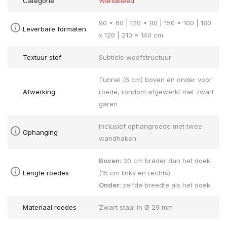
Categorie
Wandkleed
90 x 60 | 120 x 80 | 150 x 100 | 180
Leverbare formaten
x 120 | 210 x 140 cm
Textuur stof
Subtiele weefstructuur
Tunnel (6 cm) boven en onder voor
Afwerking
roede, rondom afgewerkt met zwart
garen
Inclusief ophangroede met twee
Ophanging
wandhaken
Boven:
30 cm breder dan het doek
Lengte roedes
(15 cm links en rechts)
Onder:
zelfde breedte als het doek
Materiaal roedes
Zwart staal in Ø 29 mm